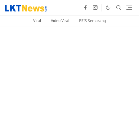
Viral
Video Viral
PSIS Semarang