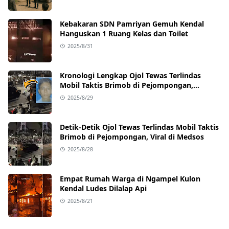
Kebakaran SDN Pamriyan Gemuh Kendal
Hanguskan 1 Ruang Kelas dan Toilet
2025/8/31
Kronologi Lengkap Ojol Tewas Terlindas
Mobil Taktis Brimob di Pejompongan,
Ternyata Sedang Antar Orderan
2025/8/29
Detik-Detik Ojol Tewas Terlindas Mobil Taktis
Brimob di Pejompongan, Viral di Medsos
2025/8/28
Empat Rumah Warga di Ngampel Kulon
Kendal Ludes Dilalap Api
2025/8/21