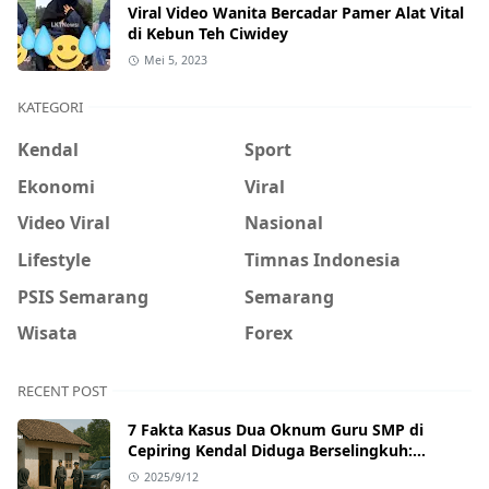
Viral Video Wanita Bercadar Pamer Alat Vital
di Kebun Teh Ciwidey
Mei 5, 2023
KATEGORI
Kendal
Sport
Ekonomi
Viral
Video Viral
Nasional
Lifestyle
Timnas Indonesia
PSIS Semarang
Semarang
Wisata
Forex
RECENT POST
7 Fakta Kasus Dua Oknum Guru SMP di
Cepiring Kendal Diduga Berselingkuh:
Kronologi, Pengakuan, hingga Sanksi
2025/9/12