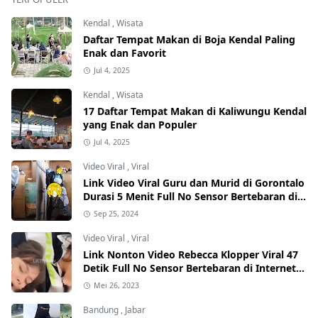
Kendal
,
Wisata
Daftar Tempat Makan di Boja Kendal Paling
Enak dan Favorit
Jul 4, 2025
Kendal
,
Wisata
17 Daftar Tempat Makan di Kaliwungu Kendal
yang Enak dan Populer
Jul 4, 2025
Video Viral
,
Viral
Link Video Viral Guru dan Murid di Gorontalo
Durasi 5 Menit Full No Sensor Bertebaran di
Internet, Hati-Hati Phising!
Sep 25, 2024
Video Viral
,
Viral
Link Nonton Video Rebecca Klopper Viral 47
Detik Full No Sensor Bertebaran di Internet,
Hati-Hati Phising!
Mei 26, 2023
Bandung
,
Jabar