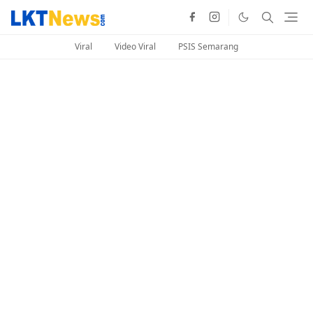
Viral
Video Viral
PSIS Semarang