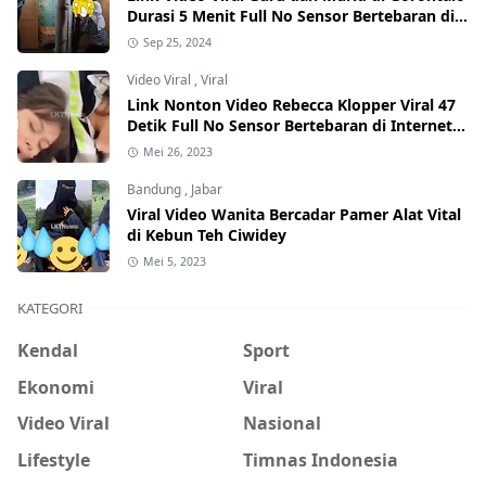
Durasi 5 Menit Full No Sensor Bertebaran di
Internet, Hati-Hati Phising!
Sep 25, 2024
Video Viral
,
Viral
Link Nonton Video Rebecca Klopper Viral 47
Detik Full No Sensor Bertebaran di Internet,
Hati-Hati Phising!
Mei 26, 2023
Bandung
,
Jabar
Viral Video Wanita Bercadar Pamer Alat Vital
di Kebun Teh Ciwidey
Mei 5, 2023
KATEGORI
Kendal
Sport
Ekonomi
Viral
Video Viral
Nasional
Lifestyle
Timnas Indonesia