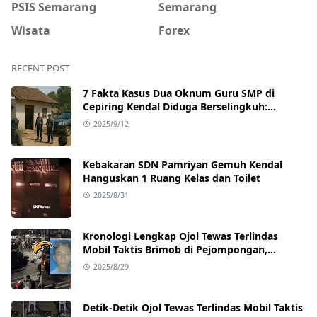
PSIS Semarang
Semarang
Wisata
Forex
RECENT POST
7 Fakta Kasus Dua Oknum Guru SMP di
Cepiring Kendal Diduga Berselingkuh:
Kronologi, Pengakuan, hingga Sanksi
2025/9/12
Kebakaran SDN Pamriyan Gemuh Kendal
Hanguskan 1 Ruang Kelas dan Toilet
2025/8/31
Kronologi Lengkap Ojol Tewas Terlindas
Mobil Taktis Brimob di Pejompongan,
Ternyata Sedang Antar Orderan
2025/8/29
Detik-Detik Ojol Tewas Terlindas Mobil Taktis