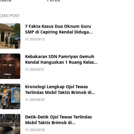
CENT POST
7 Fakta Kasus Dua Oknum Guru
SMP di Cepiring Kendal Diduga
Berselingkuh: Kronologi,
2025/9/12
Pengakuan, hingga Sanksi
Kebakaran SDN Pamriyan Gemuh
Kendal Hanguskan 1 Ruang Kelas
dan Toilet
2025/8/31
Kronologi Lengkap Ojol Tewas
Terlindas Mobil Taktis Brimob di
Pejompongan, Ternyata Sedang
2025/8/29
Antar Orderan
Detik-Detik Ojol Tewas Terlindas
Mobil Taktis Brimob di
Pejompongan, Viral di Medsos
2025/8/28