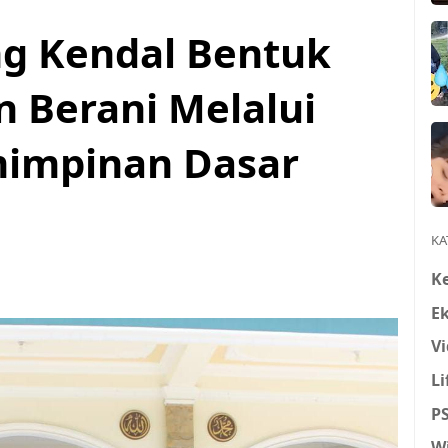
ng Kendal Bentuk
n Berani Melalui
mimpinan Dasar
KA
K
E
Vi
Li
P
W