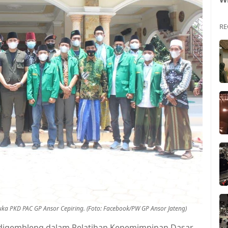
RE
a PKD PAC GP Ansor Cepiring. (Foto: Facebook/PW GP Ansor Jateng)
 digembleng dalam Pelatihan Kepemimpinan Dasar