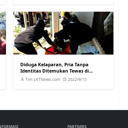
Diduga Kelaparan, Pria Tanpa
Identitas Ditemukan Tewas di
Cepiring Kendal
Tim LKTNews.com
2022/9/15
NFORMASI
PARTNERS