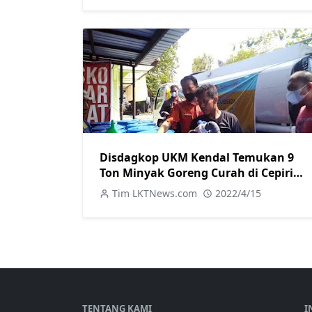
Disdagkop UKM Kendal Temukan 9
Ton Minyak Goreng Curah di Cepiring
Sengaja Disalurkan Tanpa Koordinasi
Tim LKTNews.com
2022/4/15
Pemda
TENTANG KAMI
I