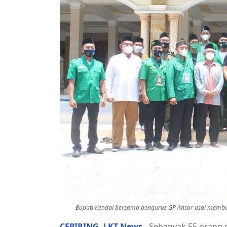
Bupati Kendal bersama pengurus GP Ansor usai membuk
CEPIRING
,
LKT News
- Sebanyak 55 orang