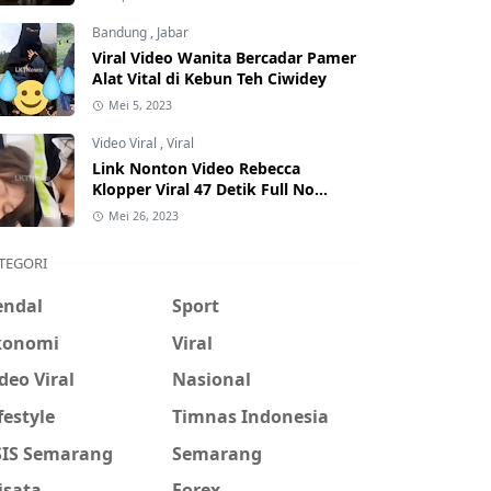
Hati-Hati Phising!
Bandung
,
Jabar
Viral Video Wanita Bercadar Pamer
Alat Vital di Kebun Teh Ciwidey
Mei 5, 2023
Video Viral
,
Viral
Link Nonton Video Rebecca
Klopper Viral 47 Detik Full No
Sensor Bertebaran di Internet,
Mei 26, 2023
Hati-Hati Phising!
TEGORI
endal
Sport
konomi
Viral
deo Viral
Nasional
festyle
Timnas Indonesia
SIS Semarang
Semarang
isata
Forex