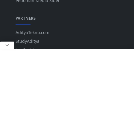
Pedoman Media Siber
PARTNERS
AdityaTekno.com
StudyAditya
Lepiku.id
ANK
IKUTI KAMI
Copyright © 2023 LKTNews.com. All rights reserved.