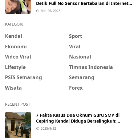
Detik Full No Sensor Bertebaran di Internet,
Hati-Hati Phising!
Mei 26, 2023
KATEGORI
Kendal
Sport
Ekonomi
Viral
Video Viral
Nasional
Lifestyle
Timnas Indonesia
PSIS Semarang
Semarang
Wisata
Forex
RECENT POST
7 Fakta Kasus Dua Oknum Guru SMP di
Cepiring Kendal Diduga Berselingkuh:
Kronologi, Pengakuan, hingga Sanksi
2025/9/12