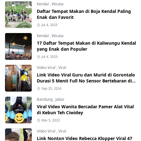
Kendal
,
Wisata
Daftar Tempat Makan di Boja Kendal Paling
Enak dan Favorit
Jul 4, 2025
Kendal
,
Wisata
17 Daftar Tempat Makan di Kaliwungu Kendal
yang Enak dan Populer
Jul 4, 2025
Video Viral
,
Viral
Link Video Viral Guru dan Murid di Gorontalo
Durasi 5 Menit Full No Sensor Bertebaran di
Internet, Hati-Hati Phising!
Sep 25, 2024
Bandung
,
Jabar
Viral Video Wanita Bercadar Pamer Alat Vital
di Kebun Teh Ciwidey
Mei 5, 2023
Video Viral
,
Viral
Link Nonton Video Rebecca Klopper Viral 47