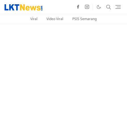
Viral
Video Viral
PSIS Semarang