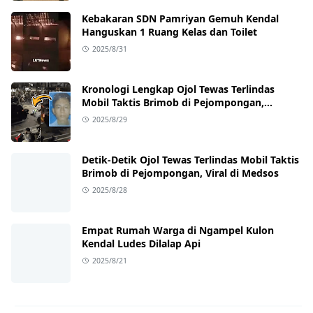
Kebakaran SDN Pamriyan Gemuh Kendal
Hanguskan 1 Ruang Kelas dan Toilet
2025/8/31
Kronologi Lengkap Ojol Tewas Terlindas
Mobil Taktis Brimob di Pejompongan,
Ternyata Sedang Antar Orderan
2025/8/29
Detik-Detik Ojol Tewas Terlindas Mobil Taktis
Brimob di Pejompongan, Viral di Medsos
2025/8/28
Empat Rumah Warga di Ngampel Kulon
Kendal Ludes Dilalap Api
2025/8/21