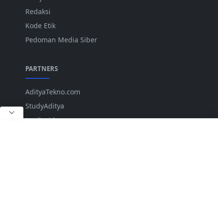
Redaksi
Kode Etik
Pedoman Media Siber
PARTNERS
AdityaTekno.com
StudyAditya
Lepiku.id
ANK
IKUTI KAMI