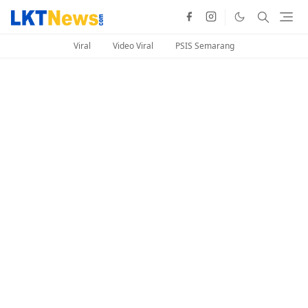
Viral
Video Viral
PSIS Semarang