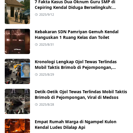
7 Fakta Kasus Dua Oknum Guru SMP di
Cepiring Kendal Diduga Berselingkuh:
Kronologi, Pengakuan, hingga Sanksi
2025/9/12
Kebakaran SDN Pamriyan Gemuh Kendal
Hanguskan 1 Ruang Kelas dan Toilet
2025/8/31
Kronologi Lengkap Ojol Tewas Terlindas
Mobil Taktis Brimob di Pejompongan,
Ternyata Sedang Antar Orderan
2025/8/29
Detik-Detik Ojol Tewas Terlindas Mobil Taktis
Brimob di Pejompongan, Viral di Medsos
2025/8/28
Empat Rumah Warga di Ngampel Kulon
Kendal Ludes Dilalap Api