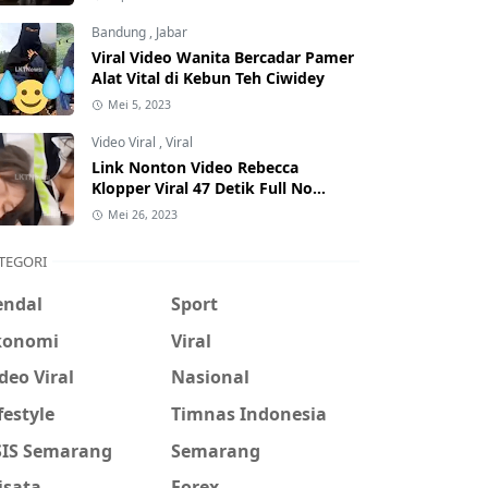
Hati-Hati Phising!
Bandung
,
Jabar
Viral Video Wanita Bercadar Pamer
Alat Vital di Kebun Teh Ciwidey
Mei 5, 2023
Video Viral
,
Viral
Link Nonton Video Rebecca
Klopper Viral 47 Detik Full No
Sensor Bertebaran di Internet,
Mei 26, 2023
Hati-Hati Phising!
TEGORI
endal
Sport
konomi
Viral
deo Viral
Nasional
festyle
Timnas Indonesia
SIS Semarang
Semarang
isata
Forex