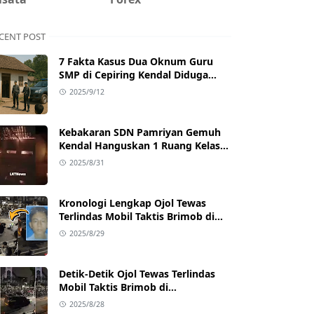
CENT POST
7 Fakta Kasus Dua Oknum Guru
SMP di Cepiring Kendal Diduga
Berselingkuh: Kronologi,
2025/9/12
Pengakuan, hingga Sanksi
Kebakaran SDN Pamriyan Gemuh
Kendal Hanguskan 1 Ruang Kelas
dan Toilet
2025/8/31
Kronologi Lengkap Ojol Tewas
Terlindas Mobil Taktis Brimob di
Pejompongan, Ternyata Sedang
2025/8/29
Antar Orderan
Detik-Detik Ojol Tewas Terlindas
Mobil Taktis Brimob di
Pejompongan, Viral di Medsos
2025/8/28