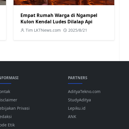
Empat Rumah Warga di Ngampel
Kulon Kendal Ludes Dilalap Api
Tim LKTNews.com
2025/8/21
NFORMASI
PARTNERS
ontak
AdityaTekno.com
isclaimer
StudyAditya
ebijakan Privasi
Lepiku.id
edaksi
ANK
ode Etik