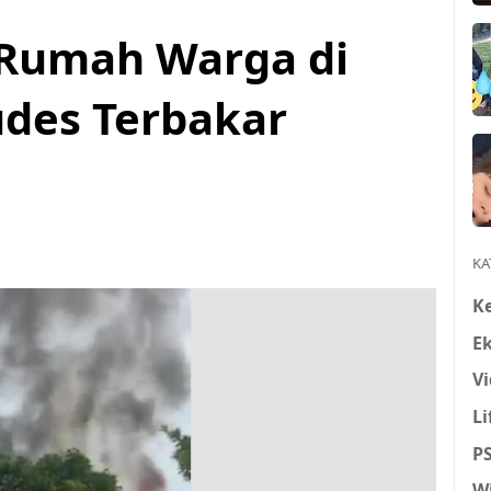
, Rumah Warga di
udes Terbakar
KA
K
E
Vi
Li
P
W