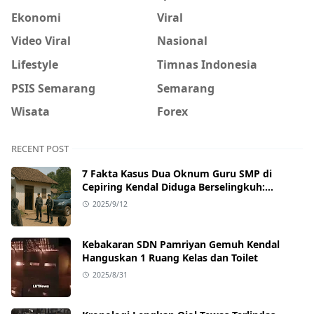
Ekonomi
Viral
Video Viral
Nasional
Lifestyle
Timnas Indonesia
PSIS Semarang
Semarang
Wisata
Forex
RECENT POST
7 Fakta Kasus Dua Oknum Guru SMP di
Cepiring Kendal Diduga Berselingkuh:
Kronologi, Pengakuan, hingga Sanksi
2025/9/12
Kebakaran SDN Pamriyan Gemuh Kendal
Hanguskan 1 Ruang Kelas dan Toilet
2025/8/31