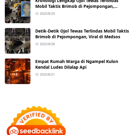
Kronologi Lengkap Ojol Tewas Terlindas
Mobil Taktis Brimob di Pejompongan,
Ternyata Sedang Antar Orderan
2025/8/29
Detik-Detik Ojol Tewas Terlindas Mobil Taktis
Brimob di Pejompongan, Viral di Medsos
2025/8/28
Empat Rumah Warga di Ngampel Kulon
Kendal Ludes Dilalap Api
2025/8/21