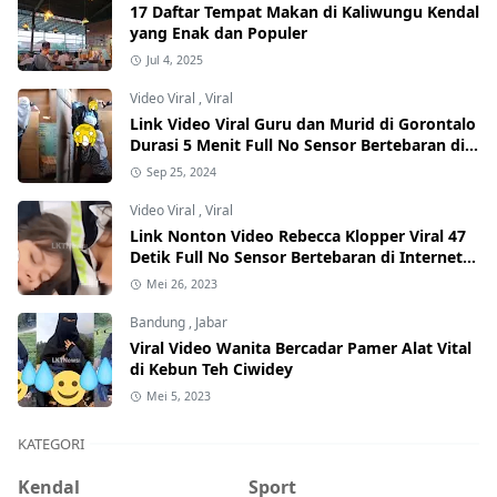
17 Daftar Tempat Makan di Kaliwungu Kendal
yang Enak dan Populer
Jul 4, 2025
Video Viral
,
Viral
Link Video Viral Guru dan Murid di Gorontalo
Durasi 5 Menit Full No Sensor Bertebaran di
Internet, Hati-Hati Phising!
Sep 25, 2024
Video Viral
,
Viral
Link Nonton Video Rebecca Klopper Viral 47
Detik Full No Sensor Bertebaran di Internet,
Hati-Hati Phising!
Mei 26, 2023
Bandung
,
Jabar
Viral Video Wanita Bercadar Pamer Alat Vital
di Kebun Teh Ciwidey
Mei 5, 2023
KATEGORI
Kendal
Sport