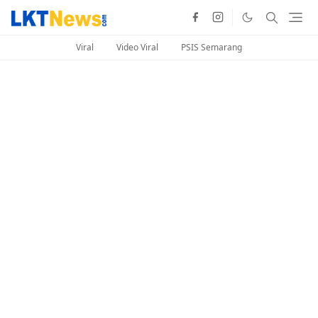
Viral
Video Viral
PSIS Semarang