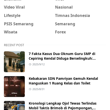
Video Viral
Nasional
Lifestyle
Timnas Indonesia
PSIS Semarang
Semarang
Wisata
Forex
RECENT POST
7 Fakta Kasus Dua Oknum Guru SMP di
Cepiring Kendal Diduga Berselingkuh:
Kronologi, Pengakuan, hingga Sanksi
2025/9/12
Kebakaran SDN Pamriyan Gemuh Kendal
Hanguskan 1 Ruang Kelas dan Toilet
2025/8/31
Kronologi Lengkap Ojol Tewas Terlindas
Mobil Taktis Brimob di Pejompongan,