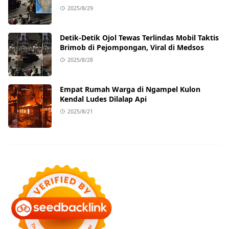
Ternyata Sedang Antar Orderan
2025/8/29
Detik-Detik Ojol Tewas Terlindas Mobil Taktis
Brimob di Pejompongan, Viral di Medsos
2025/8/28
Empat Rumah Warga di Ngampel Kulon
Kendal Ludes Dilalap Api
2025/8/21