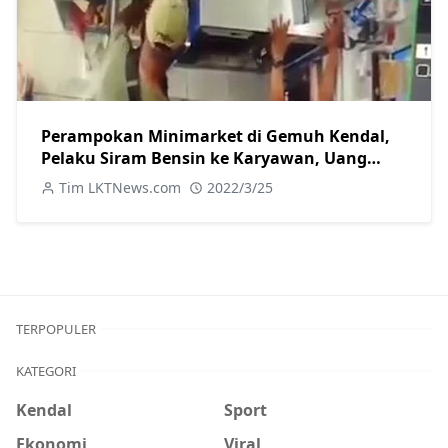
Perampokan Minimarket di Gemuh Kendal,
Pelaku Siram Bensin ke Karyawan, Uang
Rp10 Juta Dibawa Kabur
Tim LKTNews.com
2022/3/25
TERPOPULER
KATEGORI
Kendal
Sport
Ekonomi
Viral