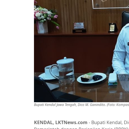
Bupati Kendal Jawa Tengah, Dico M. Ganindito. (Foto: Kompa
KENDAL, LKTNews.com
- Bupati Kendal, 