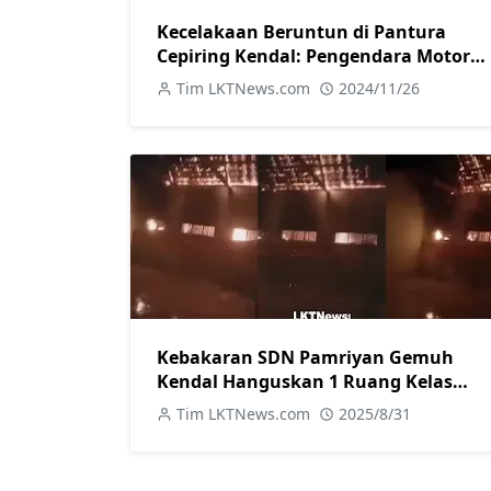
Kecelakaan Beruntun di Pantura
Cepiring Kendal: Pengendara Motor
Tewas Terjepit Truk
Tim LKTNews.com
2024/11/26
Kebakaran SDN Pamriyan Gemuh
Kendal Hanguskan 1 Ruang Kelas
dan Toilet
Tim LKTNews.com
2025/8/31