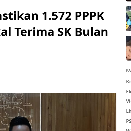
astikan 1.572 PPPK
al Terima SK Bulan
KA
K
E
Vi
Li
P
W