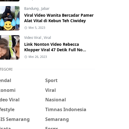
Hati-Hati Phising!
Bandung
,
Jabar
Viral Video Wanita Bercadar Pamer
Alat Vital di Kebun Teh Ciwidey
Mei 5, 2023
Video Viral
,
Viral
Link Nonton Video Rebecca
Klopper Viral 47 Detik Full No
Sensor Bertebaran di Internet,
Mei 26, 2023
Hati-Hati Phising!
TEGORI
endal
Sport
konomi
Viral
deo Viral
Nasional
festyle
Timnas Indonesia
SIS Semarang
Semarang
isata
Forex