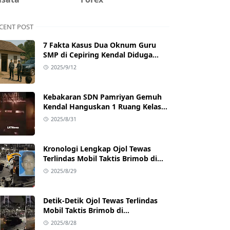
CENT POST
7 Fakta Kasus Dua Oknum Guru
SMP di Cepiring Kendal Diduga
Berselingkuh: Kronologi,
2025/9/12
Pengakuan, hingga Sanksi
Kebakaran SDN Pamriyan Gemuh
Kendal Hanguskan 1 Ruang Kelas
dan Toilet
2025/8/31
Kronologi Lengkap Ojol Tewas
Terlindas Mobil Taktis Brimob di
Pejompongan, Ternyata Sedang
2025/8/29
Antar Orderan
Detik-Detik Ojol Tewas Terlindas
Mobil Taktis Brimob di
Pejompongan, Viral di Medsos
2025/8/28