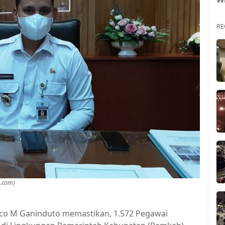
RE
s.com)
Dico M Ganinduto memastikan, 1.572 Pegawai