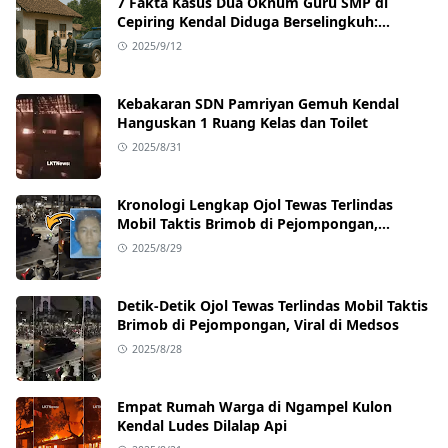
7 Fakta Kasus Dua Oknum Guru SMP di
Cepiring Kendal Diduga Berselingkuh:
Kronologi, Pengakuan, hingga Sanksi
2025/9/12
Kebakaran SDN Pamriyan Gemuh Kendal
Hanguskan 1 Ruang Kelas dan Toilet
2025/8/31
Kronologi Lengkap Ojol Tewas Terlindas
Mobil Taktis Brimob di Pejompongan,
Ternyata Sedang Antar Orderan
2025/8/29
Detik-Detik Ojol Tewas Terlindas Mobil Taktis
Brimob di Pejompongan, Viral di Medsos
2025/8/28
Empat Rumah Warga di Ngampel Kulon
Kendal Ludes Dilalap Api