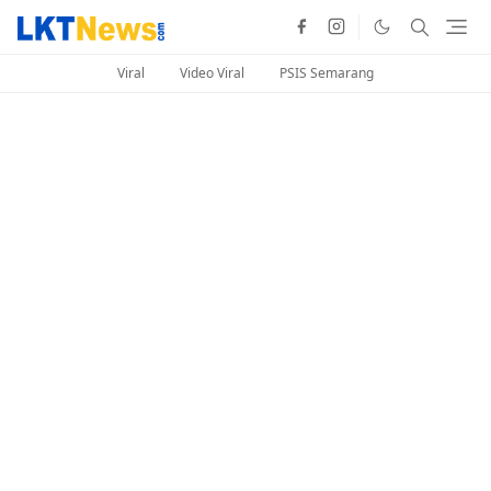
Viral
Video Viral
PSIS Semarang