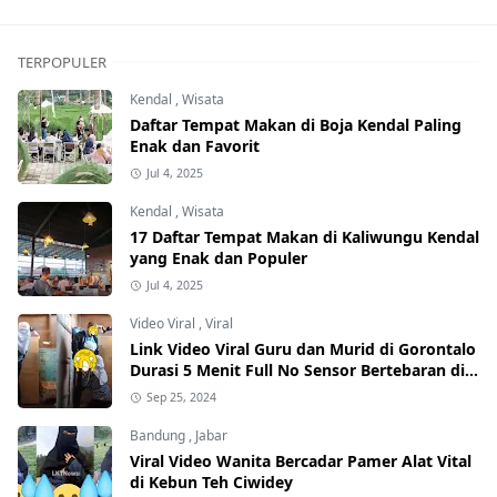
TERPOPULER
Kendal
,
Wisata
Daftar Tempat Makan di Boja Kendal Paling
Enak dan Favorit
Jul 4, 2025
Kendal
,
Wisata
17 Daftar Tempat Makan di Kaliwungu Kendal
yang Enak dan Populer
Jul 4, 2025
Video Viral
,
Viral
Link Video Viral Guru dan Murid di Gorontalo
Durasi 5 Menit Full No Sensor Bertebaran di
Internet, Hati-Hati Phising!
Sep 25, 2024
Bandung
,
Jabar
Viral Video Wanita Bercadar Pamer Alat Vital
di Kebun Teh Ciwidey