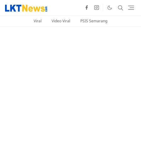
Viral
Video Viral
PSIS Semarang