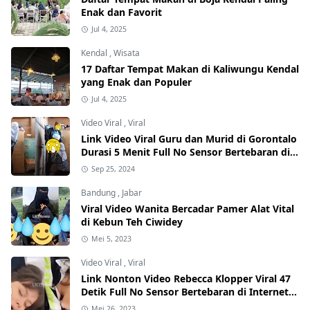
Enak dan Favorit
Jul 4, 2025
Kendal
,
Wisata
17 Daftar Tempat Makan di Kaliwungu Kendal
yang Enak dan Populer
Jul 4, 2025
Video Viral
,
Viral
Link Video Viral Guru dan Murid di Gorontalo
Durasi 5 Menit Full No Sensor Bertebaran di
Internet, Hati-Hati Phising!
Sep 25, 2024
Bandung
,
Jabar
Viral Video Wanita Bercadar Pamer Alat Vital
di Kebun Teh Ciwidey
Mei 5, 2023
Video Viral
,
Viral
Link Nonton Video Rebecca Klopper Viral 47
Detik Full No Sensor Bertebaran di Internet,
Hati-Hati Phising!
Mei 26, 2023