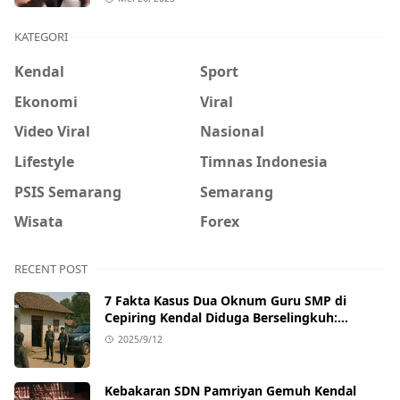
KATEGORI
Kendal
Sport
Ekonomi
Viral
Video Viral
Nasional
Lifestyle
Timnas Indonesia
PSIS Semarang
Semarang
Wisata
Forex
RECENT POST
7 Fakta Kasus Dua Oknum Guru SMP di
Cepiring Kendal Diduga Berselingkuh:
Kronologi, Pengakuan, hingga Sanksi
2025/9/12
Kebakaran SDN Pamriyan Gemuh Kendal