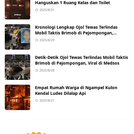
Hanguskan 1 Ruang Kelas dan Toilet
2025/8/31
Kronologi Lengkap Ojol Tewas Terlindas
Mobil Taktis Brimob di Pejompongan,
Ternyata Sedang Antar Orderan
2025/8/29
Detik-Detik Ojol Tewas Terlindas Mobil Taktis
Brimob di Pejompongan, Viral di Medsos
2025/8/28
Empat Rumah Warga di Ngampel Kulon
Kendal Ludes Dilalap Api
2025/8/21