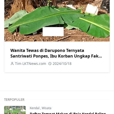
Wanita Tewas di Darupono Ternyata
Santriwati Ponpes, Ibu Korban Ungkap Fakta
Baru tentang Motif Pelaku
Tim LKTNews.com
2024/10/18
TERPOPULER
Kendal
,
Wisata
Daftar Tempat Makan di Boja Kendal Paling