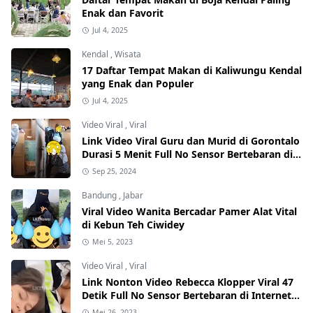
Enak dan Favorit
Jul 4, 2025
Kendal
,
Wisata
17 Daftar Tempat Makan di Kaliwungu Kendal
yang Enak dan Populer
Jul 4, 2025
Video Viral
,
Viral
Link Video Viral Guru dan Murid di Gorontalo
Durasi 5 Menit Full No Sensor Bertebaran di
Internet, Hati-Hati Phising!
Sep 25, 2024
Bandung
,
Jabar
Viral Video Wanita Bercadar Pamer Alat Vital
di Kebun Teh Ciwidey
Mei 5, 2023
Video Viral
,
Viral
Link Nonton Video Rebecca Klopper Viral 47
Detik Full No Sensor Bertebaran di Internet,
Hati-Hati Phising!
Mei 26, 2023