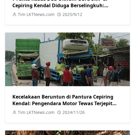
Cepiring Kendal Diduga Berselingkuh:
Kronologi, Pengakuan, hingga Sanksi
Tim LKTNews.com
2025/9/12
Kecelakaan Beruntun di Pantura Cepiring
Kendal: Pengendara Motor Tewas Terjepit
Truk
Tim LKTNews.com
2024/11/26