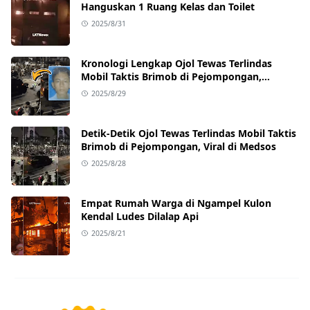
Hanguskan 1 Ruang Kelas dan Toilet
2025/8/31
Kronologi Lengkap Ojol Tewas Terlindas
Mobil Taktis Brimob di Pejompongan,
Ternyata Sedang Antar Orderan
2025/8/29
Detik-Detik Ojol Tewas Terlindas Mobil Taktis
Brimob di Pejompongan, Viral di Medsos
2025/8/28
Empat Rumah Warga di Ngampel Kulon
Kendal Ludes Dilalap Api
2025/8/21