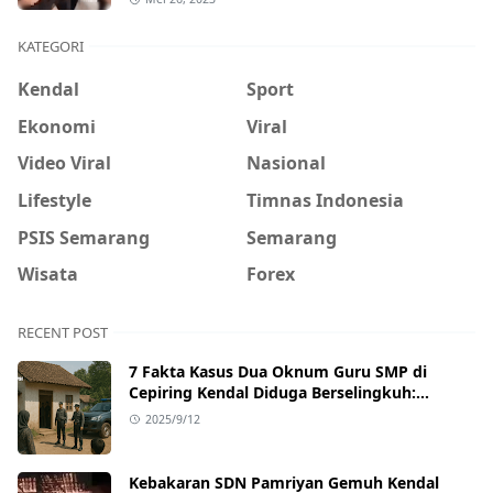
KATEGORI
Kendal
Sport
Ekonomi
Viral
Video Viral
Nasional
Lifestyle
Timnas Indonesia
PSIS Semarang
Semarang
Wisata
Forex
RECENT POST
7 Fakta Kasus Dua Oknum Guru SMP di
Cepiring Kendal Diduga Berselingkuh:
Kronologi, Pengakuan, hingga Sanksi
2025/9/12
Kebakaran SDN Pamriyan Gemuh Kendal