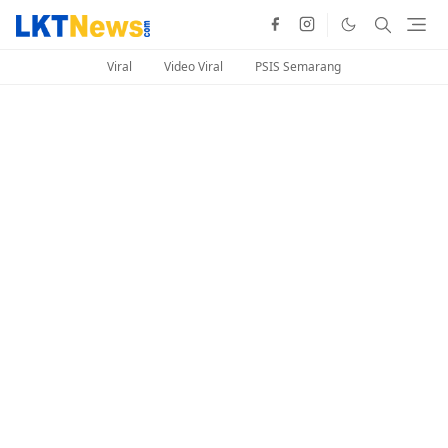
Viral
Video Viral
PSIS Semarang