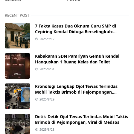
RECENT POST
7 Fakta Kasus Dua Oknum Guru SMP di
Cepiring Kendal Diduga Berselingkuh:
Kronologi, Pengakuan, hingga Sanksi
2025/9/12
Kebakaran SDN Pamriyan Gemuh Kendal
Hanguskan 1 Ruang Kelas dan Toilet
2025/8/31
Kronologi Lengkap Ojol Tewas Terlindas
Mobil Taktis Brimob di Pejompongan,
Ternyata Sedang Antar Orderan
2025/8/29
Detik-Detik Ojol Tewas Terlindas Mobil Taktis
Brimob di Pejompongan, Viral di Medsos
2025/8/28