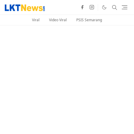
Viral
Video Viral
PSIS Semarang