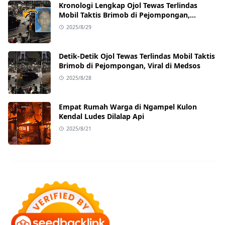
Kronologi Lengkap Ojol Tewas Terlindas
Mobil Taktis Brimob di Pejompongan,
Ternyata Sedang Antar Orderan
2025/8/29
Detik-Detik Ojol Tewas Terlindas Mobil Taktis
Brimob di Pejompongan, Viral di Medsos
2025/8/28
Empat Rumah Warga di Ngampel Kulon
Kendal Ludes Dilalap Api
2025/8/21