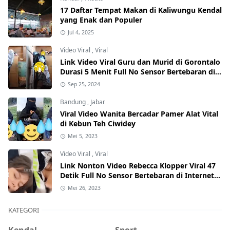
17 Daftar Tempat Makan di Kaliwungu Kendal
yang Enak dan Populer
Jul 4, 2025
Video Viral
,
Viral
Link Video Viral Guru dan Murid di Gorontalo
Durasi 5 Menit Full No Sensor Bertebaran di
Internet, Hati-Hati Phising!
Sep 25, 2024
Bandung
,
Jabar
Viral Video Wanita Bercadar Pamer Alat Vital
di Kebun Teh Ciwidey
Mei 5, 2023
Video Viral
,
Viral
Link Nonton Video Rebecca Klopper Viral 47
Detik Full No Sensor Bertebaran di Internet,
Hati-Hati Phising!
Mei 26, 2023
KATEGORI
Kendal
Sport