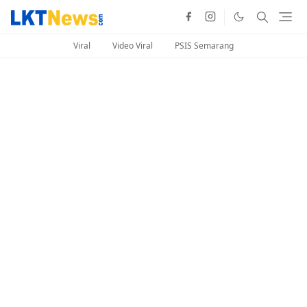
Viral
Video Viral
PSIS Semarang