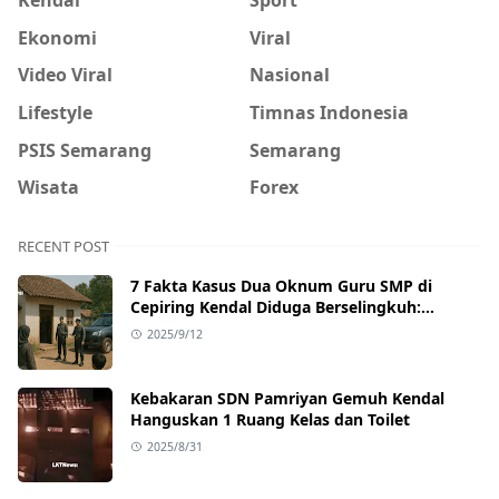
Ekonomi
Viral
Video Viral
Nasional
Lifestyle
Timnas Indonesia
PSIS Semarang
Semarang
Wisata
Forex
RECENT POST
7 Fakta Kasus Dua Oknum Guru SMP di
Cepiring Kendal Diduga Berselingkuh:
Kronologi, Pengakuan, hingga Sanksi
2025/9/12
Kebakaran SDN Pamriyan Gemuh Kendal
Hanguskan 1 Ruang Kelas dan Toilet
2025/8/31