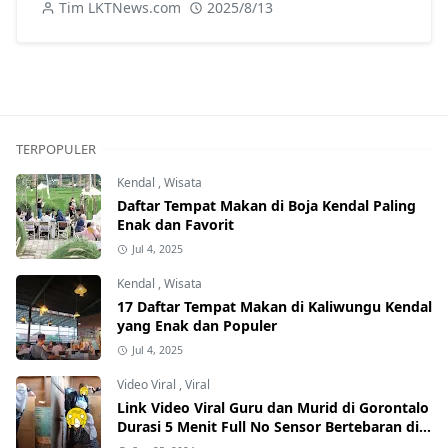
Daerah
Tim LKTNews.com
2025/8/13
TERPOPULER
Kendal
,
Wisata
Daftar Tempat Makan di Boja Kendal Paling
Enak dan Favorit
Jul 4, 2025
Kendal
,
Wisata
17 Daftar Tempat Makan di Kaliwungu Kendal
yang Enak dan Populer
Jul 4, 2025
Video Viral
,
Viral
Link Video Viral Guru dan Murid di Gorontalo
Durasi 5 Menit Full No Sensor Bertebaran di
Internet, Hati-Hati Phising!