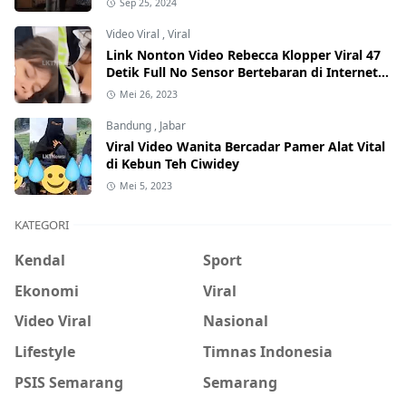
Sep 25, 2024
Video Viral
,
Viral
Link Nonton Video Rebecca Klopper Viral 47
Detik Full No Sensor Bertebaran di Internet,
Hati-Hati Phising!
Mei 26, 2023
Bandung
,
Jabar
Viral Video Wanita Bercadar Pamer Alat Vital
di Kebun Teh Ciwidey
Mei 5, 2023
KATEGORI
Kendal
Sport
Ekonomi
Viral
Video Viral
Nasional
Lifestyle
Timnas Indonesia
PSIS Semarang
Semarang