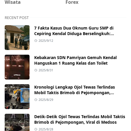
Wisata
Forex
RECENT POST
7 Fakta Kasus Dua Oknum Guru SMP di
Cepiring Kendal Diduga Berselingkuh:
Kronologi, Pengakuan, hingga Sanksi
2025/9/12
Kebakaran SDN Pamriyan Gemuh Kendal
Hanguskan 1 Ruang Kelas dan Toilet
2025/8/31
Kronologi Lengkap Ojol Tewas Terlindas
Mobil Taktis Brimob di Pejompongan,
Ternyata Sedang Antar Orderan
2025/8/29
Detik-Detik Ojol Tewas Terlindas Mobil Taktis
Brimob di Pejompongan, Viral di Medsos
2025/8/28