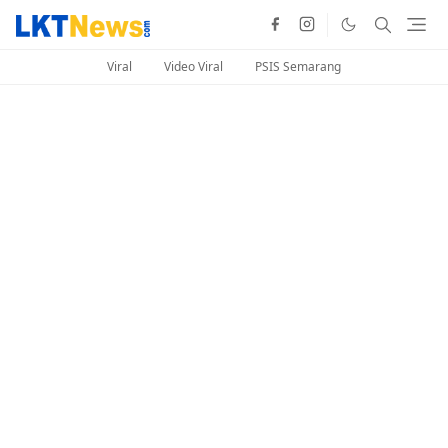
Viral
Video Viral
PSIS Semarang