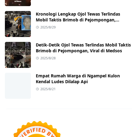
Kronologi Lengkap Ojol Tewas Terlindas
Mobil Taktis Brimob di Pejompongan,
Ternyata Sedang Antar Orderan
2025/8/29
Detik-Detik Ojol Tewas Terlindas Mobil Taktis
Brimob di Pejompongan, Viral di Medsos
2025/8/28
Empat Rumah Warga di Ngampel Kulon
Kendal Ludes Dilalap Api
2025/8/21