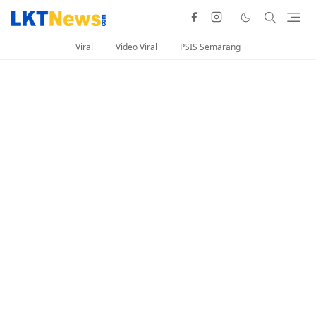
Viral
Video Viral
PSIS Semarang