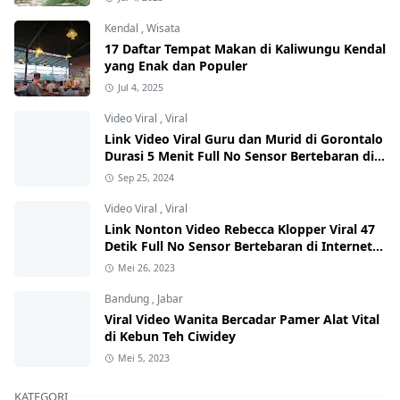
Kendal
,
Wisata
17 Daftar Tempat Makan di Kaliwungu Kendal
yang Enak dan Populer
Jul 4, 2025
Video Viral
,
Viral
Link Video Viral Guru dan Murid di Gorontalo
Durasi 5 Menit Full No Sensor Bertebaran di
Internet, Hati-Hati Phising!
Sep 25, 2024
Video Viral
,
Viral
Link Nonton Video Rebecca Klopper Viral 47
Detik Full No Sensor Bertebaran di Internet,
Hati-Hati Phising!
Mei 26, 2023
Bandung
,
Jabar
Viral Video Wanita Bercadar Pamer Alat Vital
di Kebun Teh Ciwidey
Mei 5, 2023
KATEGORI