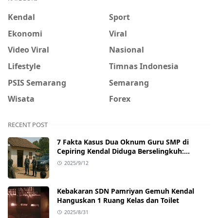
Kendal
Sport
Ekonomi
Viral
Video Viral
Nasional
Lifestyle
Timnas Indonesia
PSIS Semarang
Semarang
Wisata
Forex
RECENT POST
7 Fakta Kasus Dua Oknum Guru SMP di
Cepiring Kendal Diduga Berselingkuh:
Kronologi, Pengakuan, hingga Sanksi
2025/9/12
Kebakaran SDN Pamriyan Gemuh Kendal
Hanguskan 1 Ruang Kelas dan Toilet
2025/8/31