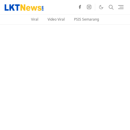
Viral
Video Viral
PSIS Semarang