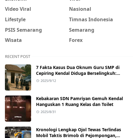
Video Viral
Nasional
Lifestyle
Timnas Indonesia
PSIS Semarang
Semarang
Wisata
Forex
RECENT POST
7 Fakta Kasus Dua Oknum Guru SMP di
Cepiring Kendal Diduga Berselingkuh:
Kronologi, Pengakuan, hingga Sanksi
2025/9/12
Kebakaran SDN Pamriyan Gemuh Kendal
Hanguskan 1 Ruang Kelas dan Toilet
2025/8/31
Kronologi Lengkap Ojol Tewas Terlindas
Mobil Taktis Brimob di Pejompongan,