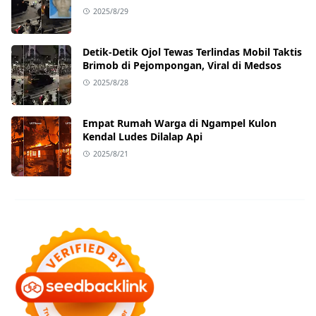
Ternyata Sedang Antar Orderan
2025/8/29
Detik-Detik Ojol Tewas Terlindas Mobil Taktis
Brimob di Pejompongan, Viral di Medsos
2025/8/28
Empat Rumah Warga di Ngampel Kulon
Kendal Ludes Dilalap Api
2025/8/21