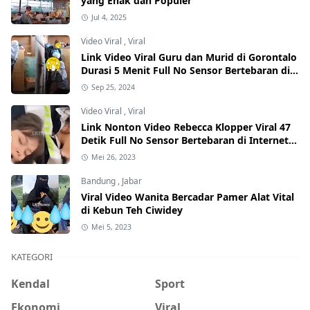
yang Enak dan Populer
Jul 4, 2025
Video Viral
,
Viral
Link Video Viral Guru dan Murid di Gorontalo
Durasi 5 Menit Full No Sensor Bertebaran di
Internet, Hati-Hati Phising!
Sep 25, 2024
Video Viral
,
Viral
Link Nonton Video Rebecca Klopper Viral 47
Detik Full No Sensor Bertebaran di Internet,
Hati-Hati Phising!
Mei 26, 2023
Bandung
,
Jabar
Viral Video Wanita Bercadar Pamer Alat Vital
di Kebun Teh Ciwidey
Mei 5, 2023
KATEGORI
Kendal
Sport
Ekonomi
Viral