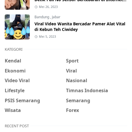
Hati-Hati Phising!
Mei 26, 2023
Bandung
,
Jabar
Viral Video Wanita Bercadar Pamer Alat Vital
di Kebun Teh Ciwidey
Mei 5, 2023
KATEGORI
Kendal
Sport
Ekonomi
Viral
Video Viral
Nasional
Lifestyle
Timnas Indonesia
PSIS Semarang
Semarang
Wisata
Forex
RECENT POST