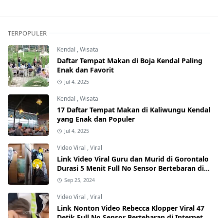
TERPOPULER
Kendal
,
Wisata
Daftar Tempat Makan di Boja Kendal Paling
Enak dan Favorit
Jul 4, 2025
Kendal
,
Wisata
17 Daftar Tempat Makan di Kaliwungu Kendal
yang Enak dan Populer
Jul 4, 2025
Video Viral
,
Viral
Link Video Viral Guru dan Murid di Gorontalo
Durasi 5 Menit Full No Sensor Bertebaran di
Internet, Hati-Hati Phising!
Sep 25, 2024
Video Viral
,
Viral
Link Nonton Video Rebecca Klopper Viral 47
Detik Full No Sensor Bertebaran di Internet,