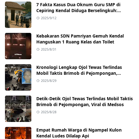
7 Fakta Kasus Dua Oknum Guru SMP di
Cepiring Kendal Diduga Berselingkuh:
Kronologi, Pengakuan, hingga Sanksi
2025/9/12
Kebakaran SDN Pamriyan Gemuh Kendal
Hanguskan 1 Ruang Kelas dan Toilet
2025/8/31
Kronologi Lengkap Ojol Tewas Terlindas
Mobil Taktis Brimob di Pejompongan,
Ternyata Sedang Antar Orderan
2025/8/29
Detik-Detik Ojol Tewas Terlindas Mobil Taktis
Brimob di Pejompongan, Viral di Medsos
2025/8/28
Empat Rumah Warga di Ngampel Kulon
Kendal Ludes Dilalap Api