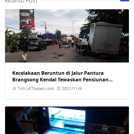
RELATED POST
Kecelakaan Beruntun di Jalur Pantura
Brangsong Kendal Tewaskan Pensiunan
Polisi, Begini Kronologinya
Tim LKTNews.com
2021/11/8