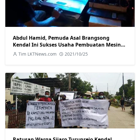
Abdul Hamid, Pemuda Asal Brangsong
Kendal Ini Sukses Usaha Pembuatan Mesin
Penetas Telur Otomatis
Tim LKTNews.com
2021/10/25
Ratusan Warga Sijaro Turunrejo Kendal