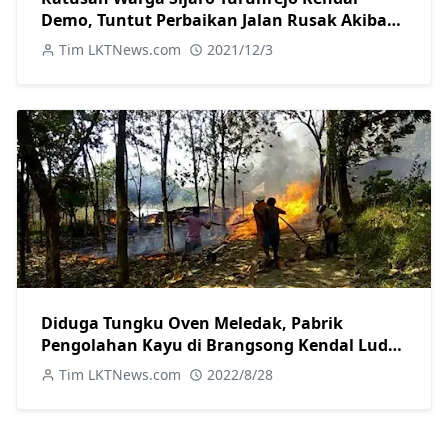
Demo, Tuntut Perbaikan Jalan Rusak Akibat
Proyek Bendung Karet
Tim LKTNews.com
2021/12/3
Diduga Tungku Oven Meledak, Pabrik
Pengolahan Kayu di Brangsong Kendal Ludes
Terbakar
Tim LKTNews.com
2022/8/28