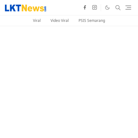
Viral
Video Viral
PSIS Semarang