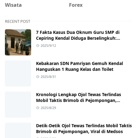
Wisata
Forex
RECENT POST
7 Fakta Kasus Dua Oknum Guru SMP di
Cepiring Kendal Diduga Berselingkuh:
Kronologi, Pengakuan, hingga Sanksi
2025/9/12
Kebakaran SDN Pamriyan Gemuh Kendal
Hanguskan 1 Ruang Kelas dan Toilet
2025/8/31
Kronologi Lengkap Ojol Tewas Terlindas
Mobil Taktis Brimob di Pejompongan,
Ternyata Sedang Antar Orderan
2025/8/29
Detik-Detik Ojol Tewas Terlindas Mobil Taktis
Brimob di Pejompongan, Viral di Medsos