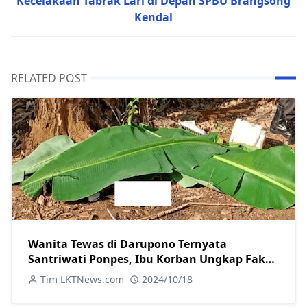
Kecelakaan Tabrak Lari di Depan SPBU Brangsong
Kendal
RELATED POST
Wanita Tewas di Darupono Ternyata
Santriwati Ponpes, Ibu Korban Ungkap Fakta
Baru tentang Motif Pelaku
Tim LKTNews.com
2024/10/18