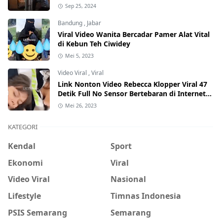
Internet, Hati-Hati Phising!
Sep 25, 2024
Bandung
,
Jabar
Viral Video Wanita Bercadar Pamer Alat Vital
di Kebun Teh Ciwidey
Mei 5, 2023
Video Viral
,
Viral
Link Nonton Video Rebecca Klopper Viral 47
Detik Full No Sensor Bertebaran di Internet,
Hati-Hati Phising!
Mei 26, 2023
KATEGORI
Kendal
Sport
Ekonomi
Viral
Video Viral
Nasional
Lifestyle
Timnas Indonesia
PSIS Semarang
Semarang