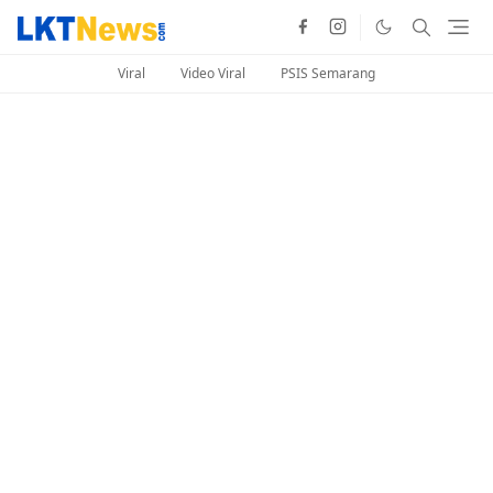
Viral
Video Viral
PSIS Semarang