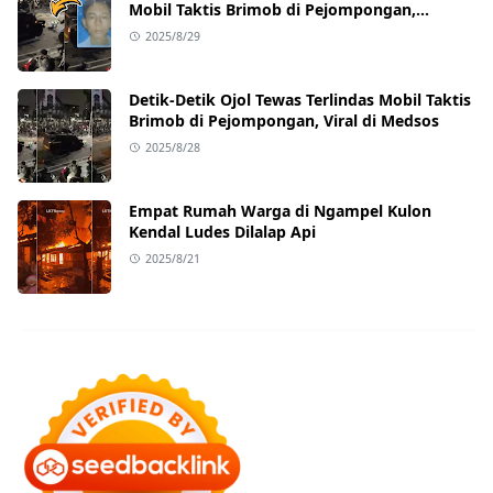
Mobil Taktis Brimob di Pejompongan,
Ternyata Sedang Antar Orderan
2025/8/29
Detik-Detik Ojol Tewas Terlindas Mobil Taktis
Brimob di Pejompongan, Viral di Medsos
2025/8/28
Empat Rumah Warga di Ngampel Kulon
Kendal Ludes Dilalap Api
2025/8/21