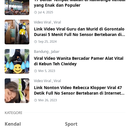
yang Enak dan Populer
Jul 4, 2025
Video Viral
,
Viral
Link Video Viral Guru dan Murid di Gorontalo
Durasi 5 Menit Full No Sensor Bertebaran di
Internet, Hati-Hati Phising!
Sep 25, 2024
Bandung
,
Jabar
Viral Video Wanita Bercadar Pamer Alat Vital
di Kebun Teh Ciwidey
Mei 5, 2023
Video Viral
,
Viral
Link Nonton Video Rebecca Klopper Viral 47
Detik Full No Sensor Bertebaran di Internet,
Hati-Hati Phising!
Mei 26, 2023
KATEGORI
Kendal
Sport