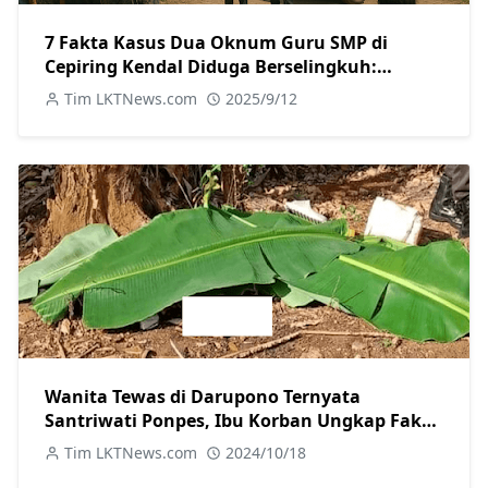
7 Fakta Kasus Dua Oknum Guru SMP di
Cepiring Kendal Diduga Berselingkuh:
Kronologi, Pengakuan, hingga Sanksi
Tim LKTNews.com
2025/9/12
Wanita Tewas di Darupono Ternyata
Santriwati Ponpes, Ibu Korban Ungkap Fakta
Baru tentang Motif Pelaku
Tim LKTNews.com
2024/10/18