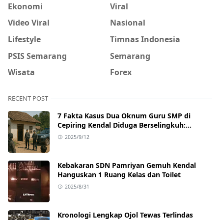
Ekonomi
Viral
Video Viral
Nasional
Lifestyle
Timnas Indonesia
PSIS Semarang
Semarang
Wisata
Forex
RECENT POST
7 Fakta Kasus Dua Oknum Guru SMP di
Cepiring Kendal Diduga Berselingkuh:
Kronologi, Pengakuan, hingga Sanksi
2025/9/12
Kebakaran SDN Pamriyan Gemuh Kendal
Hanguskan 1 Ruang Kelas dan Toilet
2025/8/31
Kronologi Lengkap Ojol Tewas Terlindas