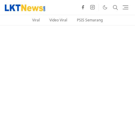
Viral
Video Viral
PSIS Semarang