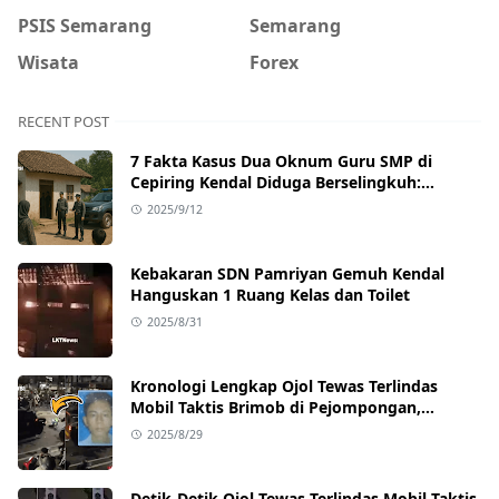
PSIS Semarang
Semarang
Wisata
Forex
RECENT POST
7 Fakta Kasus Dua Oknum Guru SMP di
Cepiring Kendal Diduga Berselingkuh:
Kronologi, Pengakuan, hingga Sanksi
2025/9/12
Kebakaran SDN Pamriyan Gemuh Kendal
Hanguskan 1 Ruang Kelas dan Toilet
2025/8/31
Kronologi Lengkap Ojol Tewas Terlindas
Mobil Taktis Brimob di Pejompongan,
Ternyata Sedang Antar Orderan
2025/8/29
Detik-Detik Ojol Tewas Terlindas Mobil Taktis