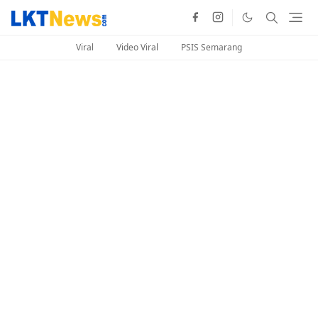
Viral
Video Viral
PSIS Semarang