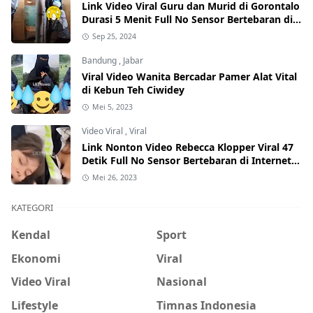
Link Video Viral Guru dan Murid di Gorontalo
Durasi 5 Menit Full No Sensor Bertebaran di
Internet, Hati-Hati Phising!
Sep 25, 2024
Bandung
,
Jabar
Viral Video Wanita Bercadar Pamer Alat Vital
di Kebun Teh Ciwidey
Mei 5, 2023
Video Viral
,
Viral
Link Nonton Video Rebecca Klopper Viral 47
Detik Full No Sensor Bertebaran di Internet,
Hati-Hati Phising!
Mei 26, 2023
KATEGORI
Kendal
Sport
Ekonomi
Viral
Video Viral
Nasional
Lifestyle
Timnas Indonesia