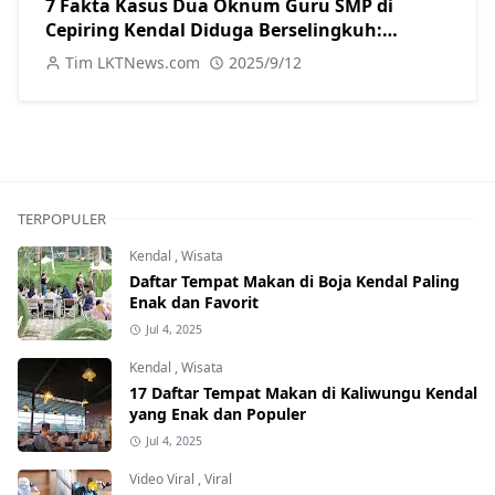
7 Fakta Kasus Dua Oknum Guru SMP di
Cepiring Kendal Diduga Berselingkuh:
Kronologi, Pengakuan, hingga Sanksi
Tim LKTNews.com
2025/9/12
TERPOPULER
Kendal
,
Wisata
Daftar Tempat Makan di Boja Kendal Paling
Enak dan Favorit
Jul 4, 2025
Kendal
,
Wisata
17 Daftar Tempat Makan di Kaliwungu Kendal
yang Enak dan Populer
Jul 4, 2025
Video Viral
,
Viral