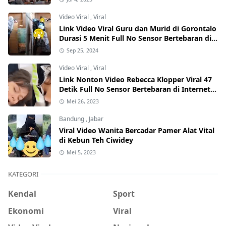
Video Viral
,
Viral
Link Video Viral Guru dan Murid di Gorontalo
Durasi 5 Menit Full No Sensor Bertebaran di
Internet, Hati-Hati Phising!
Sep 25, 2024
Video Viral
,
Viral
Link Nonton Video Rebecca Klopper Viral 47
Detik Full No Sensor Bertebaran di Internet,
Hati-Hati Phising!
Mei 26, 2023
Bandung
,
Jabar
Viral Video Wanita Bercadar Pamer Alat Vital
di Kebun Teh Ciwidey
Mei 5, 2023
KATEGORI
Kendal
Sport
Ekonomi
Viral