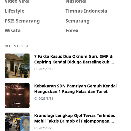
Video Viral
Nasional
Lifestyle
Timnas Indonesia
PSIS Semarang
Semarang
Wisata
Forex
RECENT POST
7 Fakta Kasus Dua Oknum Guru SMP di
Cepiring Kendal Diduga Berselingkuh:
Kronologi, Pengakuan, hingga Sanksi
2025/9/12
Kebakaran SDN Pamriyan Gemuh Kendal
Hanguskan 1 Ruang Kelas dan Toilet
2025/8/31
Kronologi Lengkap Ojol Tewas Terlindas
Mobil Taktis Brimob di Pejompongan,
Ternyata Sedang Antar Orderan
2025/8/29