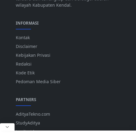
wilayah Kabupaten Kendal.
INFORMASI
Kontak
Disclaimer
Kebijakan Privasi
Redaksi
Kode Etik
Pedoman Media Siber
PARTNERS
AdityaTekno.com
StudyAditya
Lepiku.id