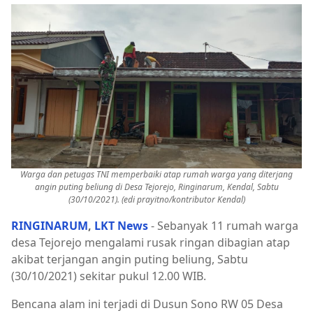
Warga dan petugas TNI memperbaiki atap rumah warga yang diterjang
angin puting beliung di Desa Tejorejo, Ringinarum, Kendal, Sabtu
(30/10/2021). (edi prayitno/kontributor Kendal)
RINGINARUM
,
LKT News
- Sebanyak 11 rumah warga
desa Tejorejo mengalami rusak ringan dibagian atap
akibat terjangan angin puting beliung, Sabtu
(30/10/2021) sekitar pukul 12.00 WIB.
Bencana alam ini terjadi di Dusun Sono RW 05 Desa