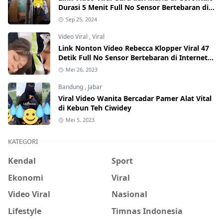
Durasi 5 Menit Full No Sensor Bertebaran di
Internet, Hati-Hati Phising!
Sep 25, 2024
Video Viral
,
Viral
Link Nonton Video Rebecca Klopper Viral 47
Detik Full No Sensor Bertebaran di Internet,
Hati-Hati Phising!
Mei 26, 2023
Bandung
,
Jabar
Viral Video Wanita Bercadar Pamer Alat Vital
di Kebun Teh Ciwidey
Mei 5, 2023
KATEGORI
Kendal
Sport
Ekonomi
Viral
Video Viral
Nasional
Lifestyle
Timnas Indonesia