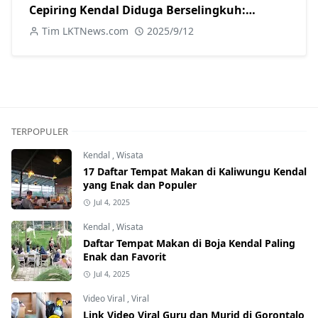
Cepiring Kendal Diduga Berselingkuh:
Kronologi, Pengakuan, hingga Sanksi
Tim LKTNews.com
2025/9/12
TERPOPULER
Kendal
,
Wisata
17 Daftar Tempat Makan di Kaliwungu Kendal
yang Enak dan Populer
Jul 4, 2025
Kendal
,
Wisata
Daftar Tempat Makan di Boja Kendal Paling
Enak dan Favorit
Jul 4, 2025
Video Viral
,
Viral
Link Video Viral Guru dan Murid di Gorontalo