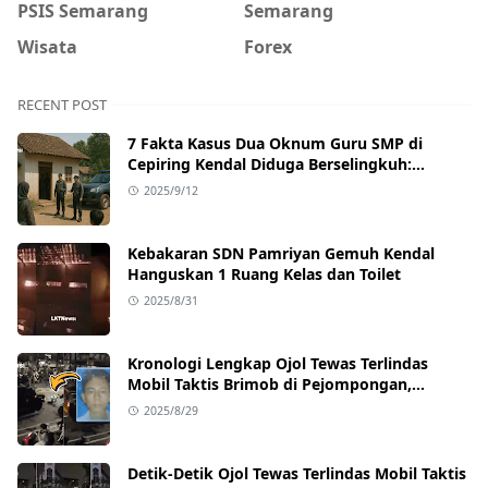
PSIS Semarang
Semarang
Wisata
Forex
RECENT POST
7 Fakta Kasus Dua Oknum Guru SMP di
Cepiring Kendal Diduga Berselingkuh:
Kronologi, Pengakuan, hingga Sanksi
2025/9/12
Kebakaran SDN Pamriyan Gemuh Kendal
Hanguskan 1 Ruang Kelas dan Toilet
2025/8/31
Kronologi Lengkap Ojol Tewas Terlindas
Mobil Taktis Brimob di Pejompongan,
Ternyata Sedang Antar Orderan
2025/8/29
Detik-Detik Ojol Tewas Terlindas Mobil Taktis