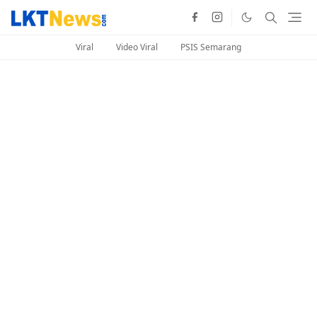
Viral
Video Viral
PSIS Semarang