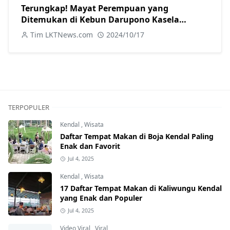
Terungkap! Mayat Perempuan yang
Ditemukan di Kebun Darupono Kasela
Ternyata Warga Brangsong
Tim LKTNews.com
2024/10/17
TERPOPULER
Kendal
,
Wisata
Daftar Tempat Makan di Boja Kendal Paling
Enak dan Favorit
Jul 4, 2025
Kendal
,
Wisata
17 Daftar Tempat Makan di Kaliwungu Kendal
yang Enak dan Populer
Jul 4, 2025
Video Viral
,
Viral