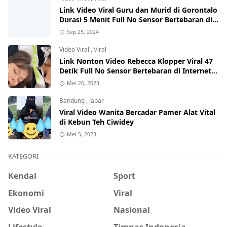
Link Video Viral Guru dan Murid di Gorontalo
Durasi 5 Menit Full No Sensor Bertebaran di
Internet, Hati-Hati Phising!
Sep 25, 2024
Video Viral
,
Viral
Link Nonton Video Rebecca Klopper Viral 47
Detik Full No Sensor Bertebaran di Internet,
Hati-Hati Phising!
Mei 26, 2023
Bandung
,
Jabar
Viral Video Wanita Bercadar Pamer Alat Vital
di Kebun Teh Ciwidey
Mei 5, 2023
KATEGORI
Kendal
Sport
Ekonomi
Viral
Video Viral
Nasional
Lifestyle
Timnas Indonesia