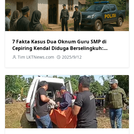
7 Fakta Kasus Dua Oknum Guru SMP di
Cepiring Kendal Diduga Berselingkuh:
Kronologi, Pengakuan, hingga Sanksi
Tim LKTNews.com
2025/9/12