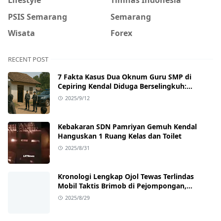
PSIS Semarang
Semarang
Wisata
Forex
RECENT POST
7 Fakta Kasus Dua Oknum Guru SMP di
Cepiring Kendal Diduga Berselingkuh:
Kronologi, Pengakuan, hingga Sanksi
2025/9/12
Kebakaran SDN Pamriyan Gemuh Kendal
Hanguskan 1 Ruang Kelas dan Toilet
2025/8/31
Kronologi Lengkap Ojol Tewas Terlindas
Mobil Taktis Brimob di Pejompongan,
Ternyata Sedang Antar Orderan
2025/8/29