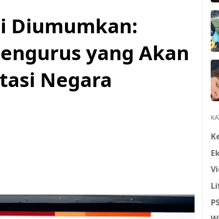
i Diumumkan:
Pengurus yang Akan
tasi Negara
KA
K
E
Vi
Li
P
W