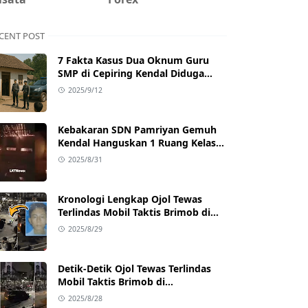
CENT POST
7 Fakta Kasus Dua Oknum Guru
SMP di Cepiring Kendal Diduga
Berselingkuh: Kronologi,
2025/9/12
Pengakuan, hingga Sanksi
Kebakaran SDN Pamriyan Gemuh
Kendal Hanguskan 1 Ruang Kelas
dan Toilet
2025/8/31
Kronologi Lengkap Ojol Tewas
Terlindas Mobil Taktis Brimob di
Pejompongan, Ternyata Sedang
2025/8/29
Antar Orderan
Detik-Detik Ojol Tewas Terlindas
Mobil Taktis Brimob di
Pejompongan, Viral di Medsos
2025/8/28