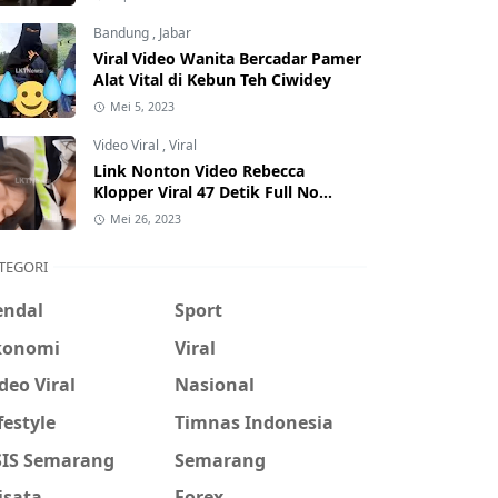
Hati-Hati Phising!
Bandung
,
Jabar
Viral Video Wanita Bercadar Pamer
Alat Vital di Kebun Teh Ciwidey
Mei 5, 2023
Video Viral
,
Viral
Link Nonton Video Rebecca
Klopper Viral 47 Detik Full No
Sensor Bertebaran di Internet,
Mei 26, 2023
Hati-Hati Phising!
TEGORI
endal
Sport
konomi
Viral
deo Viral
Nasional
festyle
Timnas Indonesia
SIS Semarang
Semarang
isata
Forex