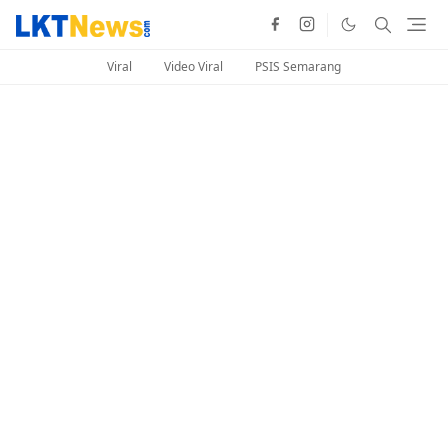
Viral
Video Viral
PSIS Semarang