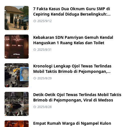
7 Fakta Kasus Dua Oknum Guru SMP di
Cepiring Kendal Diduga Berselingkuh:
Kronologi, Pengakuan, hingga Sanksi
2025/9/12
Kebakaran SDN Pamriyan Gemuh Kendal
Hanguskan 1 Ruang Kelas dan Toilet
2025/8/31
Kronologi Lengkap Ojol Tewas Terlindas
Mobil Taktis Brimob di Pejompongan,
Ternyata Sedang Antar Orderan
2025/8/29
Detik-Detik Ojol Tewas Terlindas Mobil Taktis
Brimob di Pejompongan, Viral di Medsos
2025/8/28
Empat Rumah Warga di Ngampel Kulon