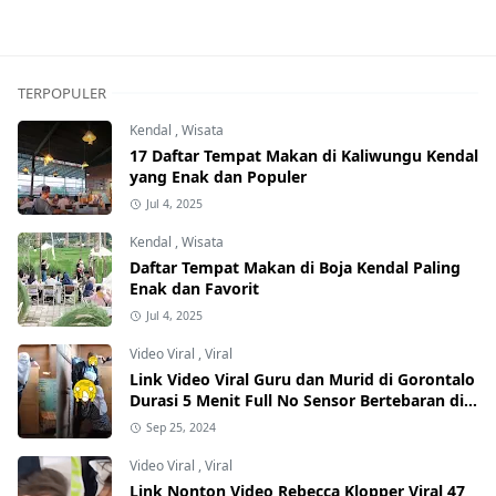
TERPOPULER
Kendal
,
Wisata
17 Daftar Tempat Makan di Kaliwungu Kendal
yang Enak dan Populer
Jul 4, 2025
Kendal
,
Wisata
Daftar Tempat Makan di Boja Kendal Paling
Enak dan Favorit
Jul 4, 2025
Video Viral
,
Viral
Link Video Viral Guru dan Murid di Gorontalo
Durasi 5 Menit Full No Sensor Bertebaran di
Internet, Hati-Hati Phising!
Sep 25, 2024
Video Viral
,
Viral
Link Nonton Video Rebecca Klopper Viral 47