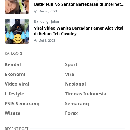
Detik Full No Sensor Bertebaran di Internet,
Hati-Hati Phising!
Mei 26, 2023
Bandung
,
Jabar
Viral Video Wanita Bercadar Pamer Alat Vital
di Kebun Teh Ciwidey
Mei 5, 2023
KATEGORI
Kendal
Sport
Ekonomi
Viral
Video Viral
Nasional
Lifestyle
Timnas Indonesia
PSIS Semarang
Semarang
Wisata
Forex
RECENT POST