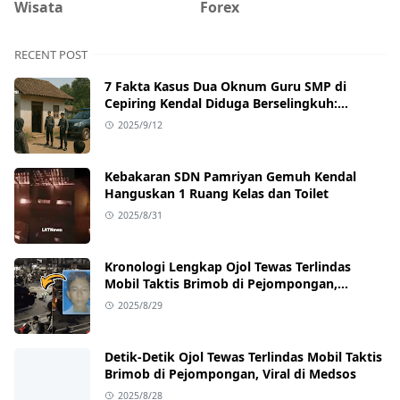
Wisata
Forex
RECENT POST
7 Fakta Kasus Dua Oknum Guru SMP di
Cepiring Kendal Diduga Berselingkuh:
Kronologi, Pengakuan, hingga Sanksi
2025/9/12
Kebakaran SDN Pamriyan Gemuh Kendal
Hanguskan 1 Ruang Kelas dan Toilet
2025/8/31
Kronologi Lengkap Ojol Tewas Terlindas
Mobil Taktis Brimob di Pejompongan,
Ternyata Sedang Antar Orderan
2025/8/29
Detik-Detik Ojol Tewas Terlindas Mobil Taktis
Brimob di Pejompongan, Viral di Medsos
2025/8/28