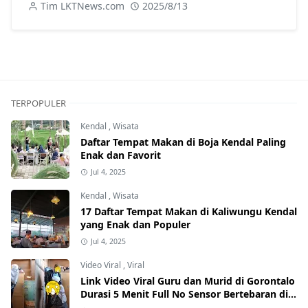
Daerah
Tim LKTNews.com
2025/8/13
TERPOPULER
Kendal
,
Wisata
Daftar Tempat Makan di Boja Kendal Paling
Enak dan Favorit
Jul 4, 2025
Kendal
,
Wisata
17 Daftar Tempat Makan di Kaliwungu Kendal
yang Enak dan Populer
Jul 4, 2025
Video Viral
,
Viral
Link Video Viral Guru dan Murid di Gorontalo
Durasi 5 Menit Full No Sensor Bertebaran di
Internet, Hati-Hati Phising!