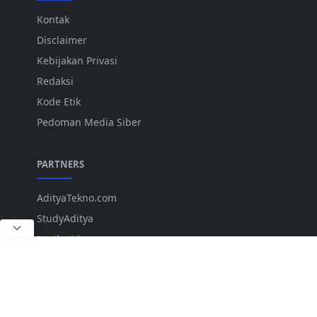
Kontak
Disclaimer
Kebijakan Privasi
Redaksi
Kode Etik
Pedoman Media Siber
PARTNERS
AdityaTekno.com
StudyAditya
Lepiku.id
ANK
IKUTI KAMI