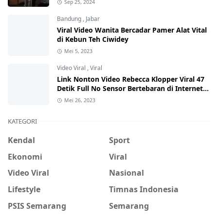
Sep 25, 2024
Bandung
,
Jabar
Viral Video Wanita Bercadar Pamer Alat Vital
di Kebun Teh Ciwidey
Mei 5, 2023
Video Viral
,
Viral
Link Nonton Video Rebecca Klopper Viral 47
Detik Full No Sensor Bertebaran di Internet,
Hati-Hati Phising!
Mei 26, 2023
KATEGORI
Kendal
Sport
Ekonomi
Viral
Video Viral
Nasional
Lifestyle
Timnas Indonesia
PSIS Semarang
Semarang