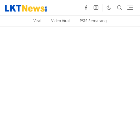
Viral
Video Viral
PSIS Semarang