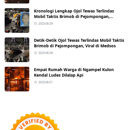
Kronologi Lengkap Ojol Tewas Terlindas
Mobil Taktis Brimob di Pejompongan,
Ternyata Sedang Antar Orderan
2025/8/29
Detik-Detik Ojol Tewas Terlindas Mobil Taktis
Brimob di Pejompongan, Viral di Medsos
2025/8/28
Empat Rumah Warga di Ngampel Kulon
Kendal Ludes Dilalap Api
2025/8/21