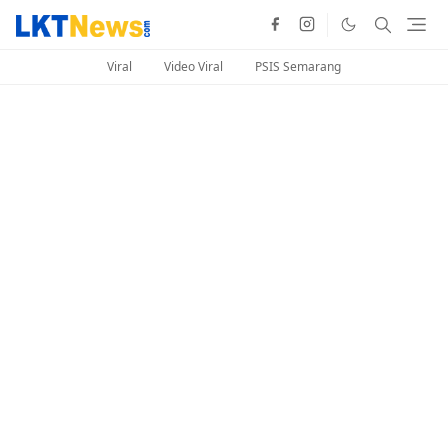
Viral
Video Viral
PSIS Semarang