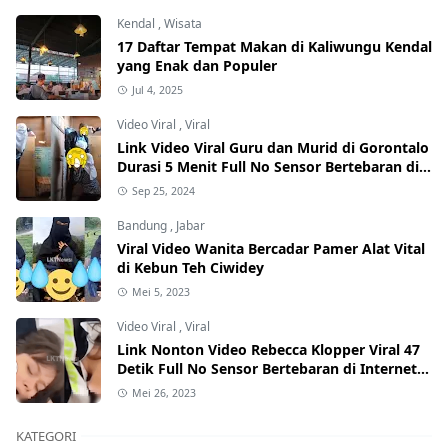
Kendal
,
Wisata
17 Daftar Tempat Makan di Kaliwungu Kendal
yang Enak dan Populer
Jul 4, 2025
Video Viral
,
Viral
Link Video Viral Guru dan Murid di Gorontalo
Durasi 5 Menit Full No Sensor Bertebaran di
Internet, Hati-Hati Phising!
Sep 25, 2024
Bandung
,
Jabar
Viral Video Wanita Bercadar Pamer Alat Vital
di Kebun Teh Ciwidey
Mei 5, 2023
Video Viral
,
Viral
Link Nonton Video Rebecca Klopper Viral 47
Detik Full No Sensor Bertebaran di Internet,
Hati-Hati Phising!
Mei 26, 2023
KATEGORI