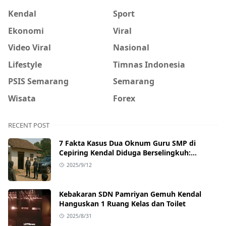
Kendal
Sport
Ekonomi
Viral
Video Viral
Nasional
Lifestyle
Timnas Indonesia
PSIS Semarang
Semarang
Wisata
Forex
RECENT POST
7 Fakta Kasus Dua Oknum Guru SMP di
Cepiring Kendal Diduga Berselingkuh:
Kronologi, Pengakuan, hingga Sanksi
2025/9/12
Kebakaran SDN Pamriyan Gemuh Kendal
Hanguskan 1 Ruang Kelas dan Toilet
2025/8/31