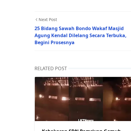
Next Post
25 Bidang Sawah Bondo Wakaf Masjid
Agung Kendal Dilelang Secara Terbuka,
Begini Prosesnya
RELATED POST