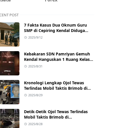
CENT POST
7 Fakta Kasus Dua Oknum Guru
SMP di Cepiring Kendal Diduga
Berselingkuh: Kronologi,
2025/9/12
Pengakuan, hingga Sanksi
Kebakaran SDN Pamriyan Gemuh
Kendal Hanguskan 1 Ruang Kelas
dan Toilet
2025/8/31
Kronologi Lengkap Ojol Tewas
Terlindas Mobil Taktis Brimob di
Pejompongan, Ternyata Sedang
2025/8/29
Antar Orderan
Detik-Detik Ojol Tewas Terlindas
Mobil Taktis Brimob di
Pejompongan, Viral di Medsos
2025/8/28