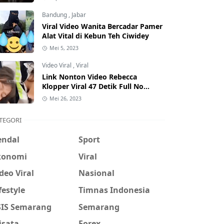
Hati-Hati Phising!
Bandung
,
Jabar
Viral Video Wanita Bercadar Pamer
Alat Vital di Kebun Teh Ciwidey
Mei 5, 2023
Video Viral
,
Viral
Link Nonton Video Rebecca
Klopper Viral 47 Detik Full No
Sensor Bertebaran di Internet,
Mei 26, 2023
Hati-Hati Phising!
TEGORI
endal
Sport
konomi
Viral
deo Viral
Nasional
festyle
Timnas Indonesia
SIS Semarang
Semarang
isata
Forex