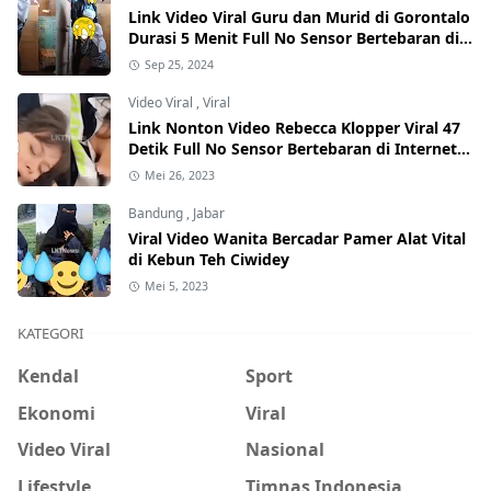
Link Video Viral Guru dan Murid di Gorontalo
Durasi 5 Menit Full No Sensor Bertebaran di
Internet, Hati-Hati Phising!
Sep 25, 2024
Video Viral
,
Viral
Link Nonton Video Rebecca Klopper Viral 47
Detik Full No Sensor Bertebaran di Internet,
Hati-Hati Phising!
Mei 26, 2023
Bandung
,
Jabar
Viral Video Wanita Bercadar Pamer Alat Vital
di Kebun Teh Ciwidey
Mei 5, 2023
KATEGORI
Kendal
Sport
Ekonomi
Viral
Video Viral
Nasional
Lifestyle
Timnas Indonesia