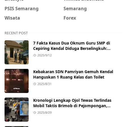
PSIS Semarang
Semarang
Wisata
Forex
RECENT POST
7 Fakta Kasus Dua Oknum Guru SMP di
Cepiring Kendal Diduga Berselingkuh:
Kronologi, Pengakuan, hingga Sanksi
2025/9/12
Kebakaran SDN Pamriyan Gemuh Kendal
Hanguskan 1 Ruang Kelas dan Toilet
2025/8/31
Kronologi Lengkap Ojol Tewas Terlindas
Mobil Taktis Brimob di Pejompongan,
Ternyata Sedang Antar Orderan
2025/8/29