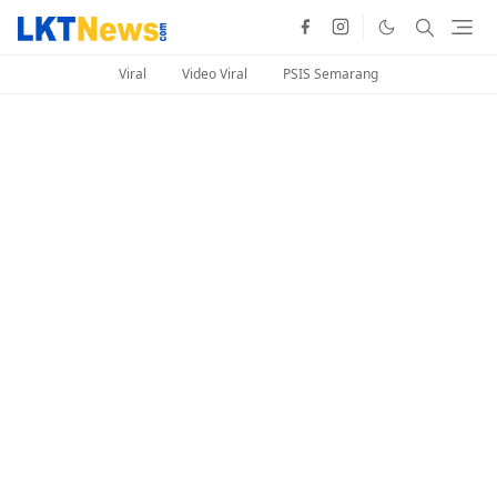
Viral
Video Viral
PSIS Semarang