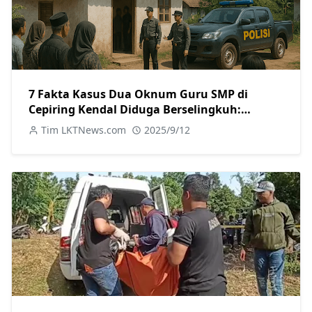
7 Fakta Kasus Dua Oknum Guru SMP di
Cepiring Kendal Diduga Berselingkuh:
Kronologi, Pengakuan, hingga Sanksi
Tim LKTNews.com
2025/9/12