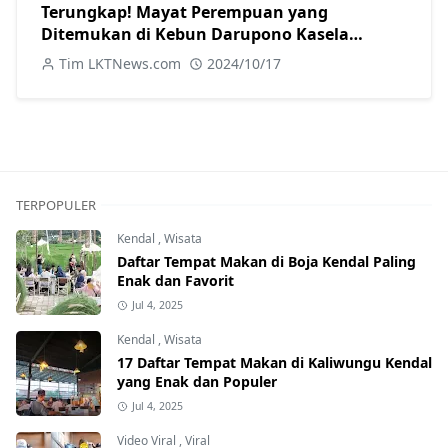
Terungkap! Mayat Perempuan yang
Ditemukan di Kebun Darupono Kasela
Ternyata Warga Brangsong
Tim LKTNews.com
2024/10/17
TERPOPULER
Kendal
,
Wisata
Daftar Tempat Makan di Boja Kendal Paling
Enak dan Favorit
Jul 4, 2025
Kendal
,
Wisata
17 Daftar Tempat Makan di Kaliwungu Kendal
yang Enak dan Populer
Jul 4, 2025
Video Viral
,
Viral