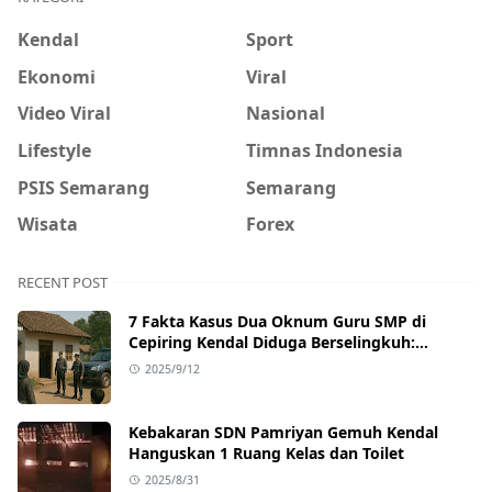
Kendal
Sport
Ekonomi
Viral
Video Viral
Nasional
Lifestyle
Timnas Indonesia
PSIS Semarang
Semarang
Wisata
Forex
RECENT POST
7 Fakta Kasus Dua Oknum Guru SMP di
Cepiring Kendal Diduga Berselingkuh:
Kronologi, Pengakuan, hingga Sanksi
2025/9/12
Kebakaran SDN Pamriyan Gemuh Kendal
Hanguskan 1 Ruang Kelas dan Toilet
2025/8/31