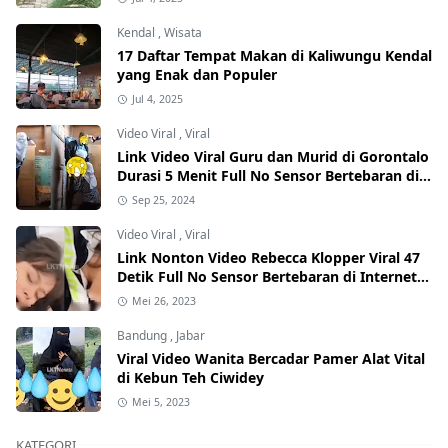
Kendal
,
Wisata
17 Daftar Tempat Makan di Kaliwungu Kendal
yang Enak dan Populer
Jul 4, 2025
Video Viral
,
Viral
Link Video Viral Guru dan Murid di Gorontalo
Durasi 5 Menit Full No Sensor Bertebaran di
Internet, Hati-Hati Phising!
Sep 25, 2024
Video Viral
,
Viral
Link Nonton Video Rebecca Klopper Viral 47
Detik Full No Sensor Bertebaran di Internet,
Hati-Hati Phising!
Mei 26, 2023
Bandung
,
Jabar
Viral Video Wanita Bercadar Pamer Alat Vital
di Kebun Teh Ciwidey
Mei 5, 2023
KATEGORI