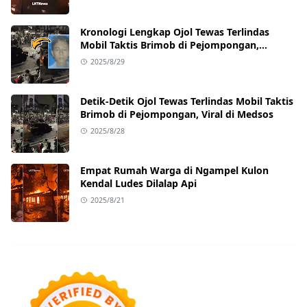
Kronologi Lengkap Ojol Tewas Terlindas
Mobil Taktis Brimob di Pejompongan,
Ternyata Sedang Antar Orderan
2025/8/29
Detik-Detik Ojol Tewas Terlindas Mobil Taktis
Brimob di Pejompongan, Viral di Medsos
2025/8/28
Empat Rumah Warga di Ngampel Kulon
Kendal Ludes Dilalap Api
2025/8/21