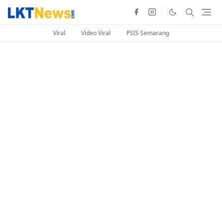
Viral
Video Viral
PSIS Semarang