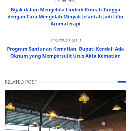
Next Post
Bijak dalam Mengelola Limbah Rumah Tangga
dengan Cara Mengolah Minyak Jelantah Jadi Lilin
Aromaterapi
Previous Post
Program Santunan Kematian, Bupati Kendal: Ada
Oknum yang Mempersulit Urus Akta Kematian
RELATED POST