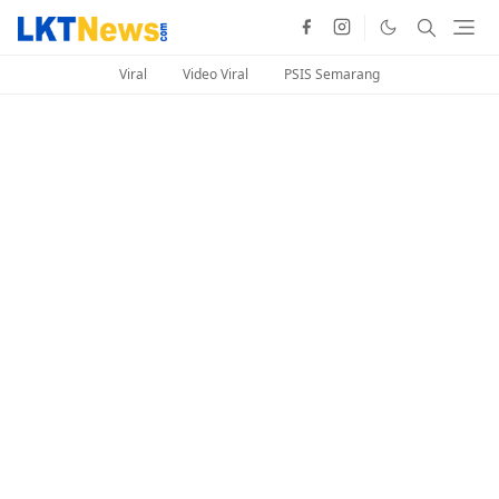
Viral
Video Viral
PSIS Semarang