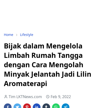
Home
Lifestyle
Bijak dalam Mengelola
Limbah Rumah Tangga
dengan Cara Mengolah
Minyak Jelantah Jadi Lilin
Aromaterapi
Tim LKTNews.com
Feb 9, 2022