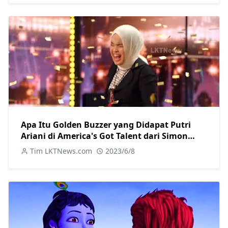
Apa Itu Golden Buzzer yang Didapat Putri
Ariani di America's Got Talent dari Simon
Cowell?
Tim LKTNews.com
2023/6/8