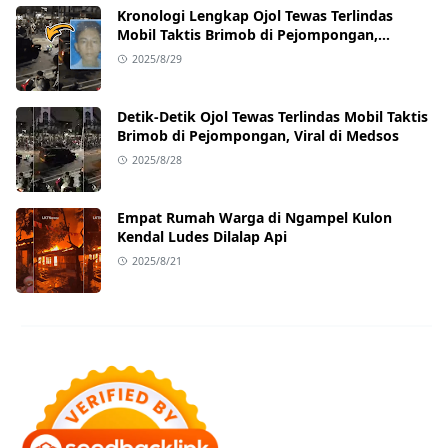
Kronologi Lengkap Ojol Tewas Terlindas
Mobil Taktis Brimob di Pejompongan,
Ternyata Sedang Antar Orderan
2025/8/29
Detik-Detik Ojol Tewas Terlindas Mobil Taktis
Brimob di Pejompongan, Viral di Medsos
2025/8/28
Empat Rumah Warga di Ngampel Kulon
Kendal Ludes Dilalap Api
2025/8/21