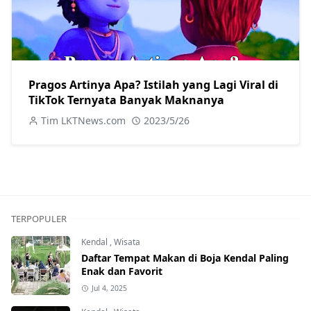
Pragos Artinya Apa? Istilah yang Lagi Viral di
TikTok Ternyata Banyak Maknanya
Tim LKTNews.com
2023/5/26
TERPOPULER
Kendal
,
Wisata
Daftar Tempat Makan di Boja Kendal Paling
Enak dan Favorit
Jul 4, 2025