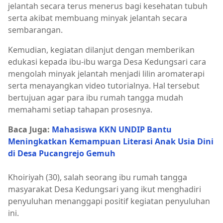
jelantah secara terus menerus bagi kesehatan tubuh
serta akibat membuang minyak jelantah secara
sembarangan.
Kemudian, kegiatan dilanjut dengan memberikan
edukasi kepada ibu-ibu warga Desa Kedungsari cara
mengolah minyak jelantah menjadi lilin aromaterapi
serta menayangkan video tutorialnya. Hal tersebut
bertujuan agar para ibu rumah tangga mudah
memahami setiap tahapan prosesnya.
Baca Juga:
Mahasiswa KKN UNDIP Bantu
Meningkatkan Kemampuan Literasi Anak Usia Dini
di Desa Pucangrejo Gemuh
Khoiriyah (30), salah seorang ibu rumah tangga
masyarakat Desa Kedungsari yang ikut menghadiri
penyuluhan menanggapi positif kegiatan penyuluhan
ini.