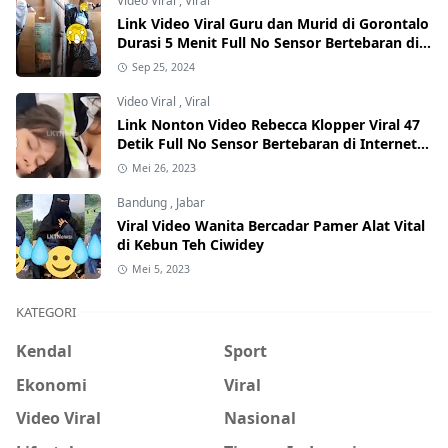
Video Viral
,
Viral
Link Video Viral Guru dan Murid di Gorontalo
Durasi 5 Menit Full No Sensor Bertebaran di
Internet, Hati-Hati Phising!
Sep 25, 2024
Video Viral
,
Viral
Link Nonton Video Rebecca Klopper Viral 47
Detik Full No Sensor Bertebaran di Internet,
Hati-Hati Phising!
Mei 26, 2023
Bandung
,
Jabar
Viral Video Wanita Bercadar Pamer Alat Vital
di Kebun Teh Ciwidey
Mei 5, 2023
KATEGORI
Kendal
Sport
Ekonomi
Viral
Video Viral
Nasional