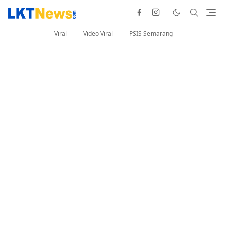
Viral
Video Viral
PSIS Semarang