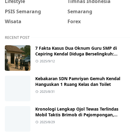
Lifestyle
Timnas Indonesia
PSIS Semarang
Semarang
Wisata
Forex
RECENT POST
7 Fakta Kasus Dua Oknum Guru SMP di
Cepiring Kendal Diduga Berselingkuh:
Kronologi, Pengakuan, hingga Sanksi
2025/9/12
Kebakaran SDN Pamriyan Gemuh Kendal
Hanguskan 1 Ruang Kelas dan Toilet
2025/8/31
Kronologi Lengkap Ojol Tewas Terlindas
Mobil Taktis Brimob di Pejompongan,
Ternyata Sedang Antar Orderan
2025/8/29