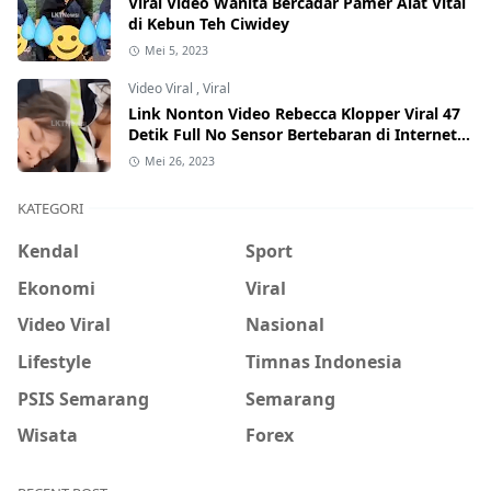
Viral Video Wanita Bercadar Pamer Alat Vital
di Kebun Teh Ciwidey
Mei 5, 2023
Video Viral
,
Viral
Link Nonton Video Rebecca Klopper Viral 47
Detik Full No Sensor Bertebaran di Internet,
Hati-Hati Phising!
Mei 26, 2023
KATEGORI
Kendal
Sport
Ekonomi
Viral
Video Viral
Nasional
Lifestyle
Timnas Indonesia
PSIS Semarang
Semarang
Wisata
Forex