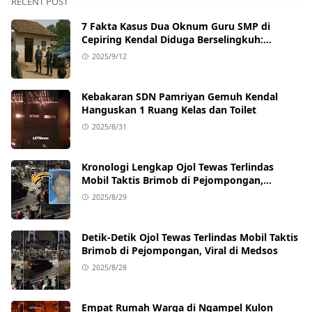
RECENT POST
7 Fakta Kasus Dua Oknum Guru SMP di
Cepiring Kendal Diduga Berselingkuh:
Kronologi, Pengakuan, hingga Sanksi
2025/9/12
Kebakaran SDN Pamriyan Gemuh Kendal
Hanguskan 1 Ruang Kelas dan Toilet
2025/8/31
Kronologi Lengkap Ojol Tewas Terlindas
Mobil Taktis Brimob di Pejompongan,
Ternyata Sedang Antar Orderan
2025/8/29
Detik-Detik Ojol Tewas Terlindas Mobil Taktis
Brimob di Pejompongan, Viral di Medsos
2025/8/28
Empat Rumah Warga di Ngampel Kulon