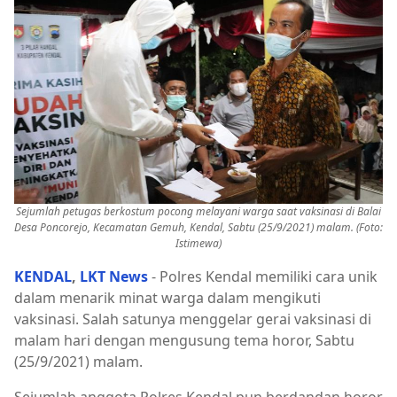
Sejumlah petugas berkostum pocong melayani warga saat vaksinasi di Balai
Desa Poncorejo, Kecamatan Gemuh, Kendal, Sabtu (25/9/2021) malam. (Foto:
Istimewa)
KENDAL
,
LKT News
- Polres Kendal memiliki cara unik
dalam menarik minat warga dalam mengikuti
vaksinasi. Salah satunya menggelar gerai vaksinasi di
malam hari dengan mengusung tema horor, Sabtu
(25/9/2021) malam.