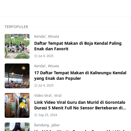
TERPOPULER
Kendal
,
Wisata
Daftar Tempat Makan di Boja Kendal Paling
Enak dan Favorit
Jul 4, 2025
Kendal
,
Wisata
17 Daftar Tempat Makan di Kaliwungu Kendal
yang Enak dan Populer
Jul 4, 2025
Video Viral
,
Viral
Link Video Viral Guru dan Murid di Gorontalo
Durasi 5 Menit Full No Sensor Bertebaran di
Internet, Hati-Hati Phising!
Sep 25, 2024
Bandung
,
Jabar