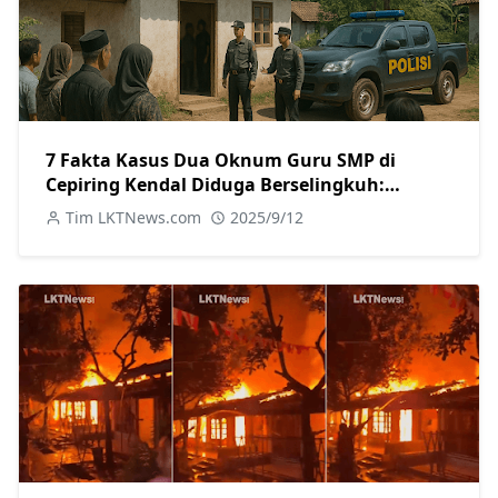
7 Fakta Kasus Dua Oknum Guru SMP di
Cepiring Kendal Diduga Berselingkuh:
Kronologi, Pengakuan, hingga Sanksi
Tim LKTNews.com
2025/9/12