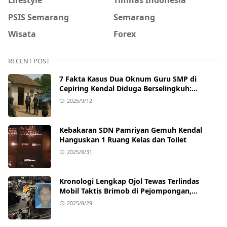
PSIS Semarang
Semarang
Wisata
Forex
RECENT POST
7 Fakta Kasus Dua Oknum Guru SMP di
Cepiring Kendal Diduga Berselingkuh:
Kronologi, Pengakuan, hingga Sanksi
2025/9/12
Kebakaran SDN Pamriyan Gemuh Kendal
Hanguskan 1 Ruang Kelas dan Toilet
2025/8/31
Kronologi Lengkap Ojol Tewas Terlindas
Mobil Taktis Brimob di Pejompongan,
Ternyata Sedang Antar Orderan
2025/8/29