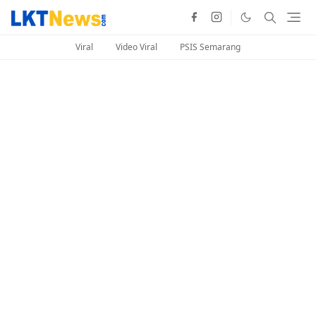
Viral
Video Viral
PSIS Semarang