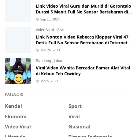
Link Video Viral Guru dan Murid di Gorontalo
Durasi 5 Menit Full No Sensor Bertebaran di
Internet, Hati-Hati Phising!
Sep 25, 2024
Video Viral
,
Viral
Link Nonton Video Rebecca Klopper Viral 47
Detik Full No Sensor Bertebaran di Internet,
Hati-Hati Phising!
Mei 26, 2023
Bandung
,
Jabar
Viral Video Wanita Bercadar Pamer Alat Vital
di Kebun Teh Ciwidey
Mei 5, 2023
KATEGORI
Kendal
Sport
Ekonomi
Viral
Video Viral
Nasional
Lifestyle
Timnas Indonesia