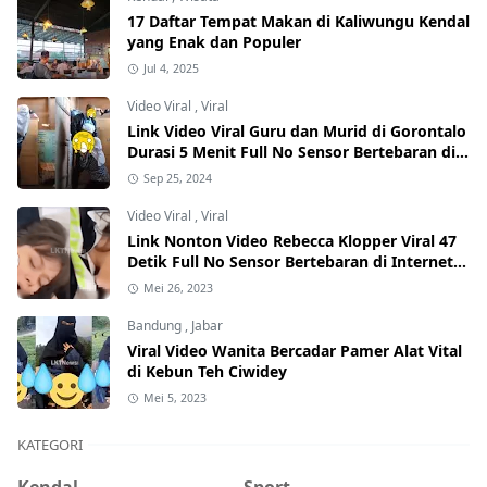
17 Daftar Tempat Makan di Kaliwungu Kendal
yang Enak dan Populer
Jul 4, 2025
Video Viral
,
Viral
Link Video Viral Guru dan Murid di Gorontalo
Durasi 5 Menit Full No Sensor Bertebaran di
Internet, Hati-Hati Phising!
Sep 25, 2024
Video Viral
,
Viral
Link Nonton Video Rebecca Klopper Viral 47
Detik Full No Sensor Bertebaran di Internet,
Hati-Hati Phising!
Mei 26, 2023
Bandung
,
Jabar
Viral Video Wanita Bercadar Pamer Alat Vital
di Kebun Teh Ciwidey
Mei 5, 2023
KATEGORI
Kendal
Sport