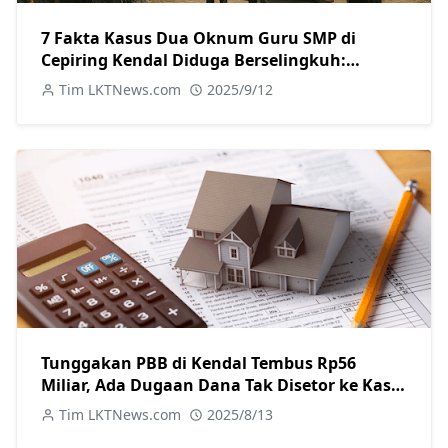
7 Fakta Kasus Dua Oknum Guru SMP di
Cepiring Kendal Diduga Berselingkuh:
Kronologi, Pengakuan, hingga Sanksi
Tim LKTNews.com
2025/9/12
Tunggakan PBB di Kendal Tembus Rp56
Miliar, Ada Dugaan Dana Tak Disetor ke Kas
Daerah
Tim LKTNews.com
2025/8/13