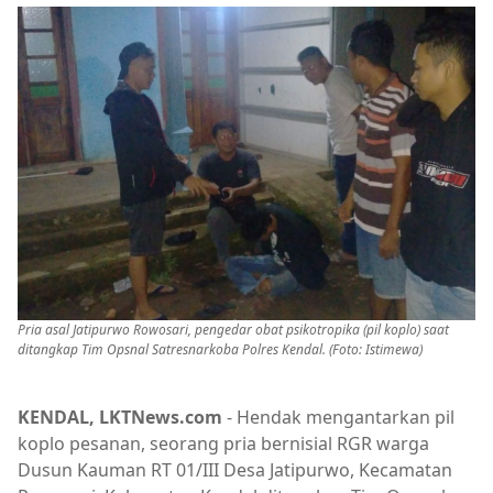
Pria asal Jatipurwo Rowosari, pengedar obat psikotropika (pil koplo) saat
ditangkap Tim Opsnal Satresnarkoba Polres Kendal. (Foto: Istimewa)
KENDAL, LKTNews.com
- Hendak mengantarkan pil
koplo pesanan, seorang pria bernisial RGR warga
Dusun Kauman RT 01/III Desa Jatipurwo, Kecamatan