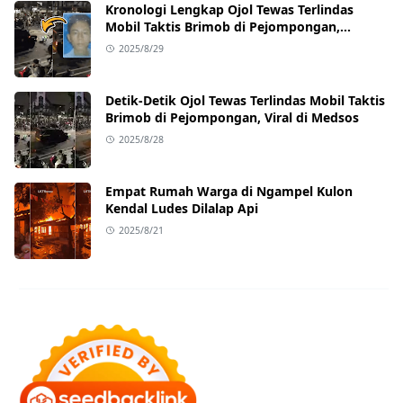
Kronologi Lengkap Ojol Tewas Terlindas
Mobil Taktis Brimob di Pejompongan,
Ternyata Sedang Antar Orderan
2025/8/29
Detik-Detik Ojol Tewas Terlindas Mobil Taktis
Brimob di Pejompongan, Viral di Medsos
2025/8/28
Empat Rumah Warga di Ngampel Kulon
Kendal Ludes Dilalap Api
2025/8/21