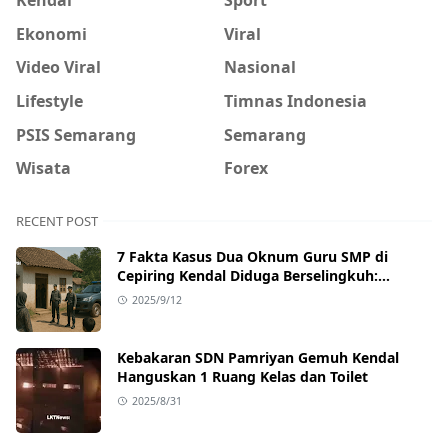
Ekonomi
Viral
Video Viral
Nasional
Lifestyle
Timnas Indonesia
PSIS Semarang
Semarang
Wisata
Forex
RECENT POST
7 Fakta Kasus Dua Oknum Guru SMP di
Cepiring Kendal Diduga Berselingkuh:
Kronologi, Pengakuan, hingga Sanksi
2025/9/12
Kebakaran SDN Pamriyan Gemuh Kendal
Hanguskan 1 Ruang Kelas dan Toilet
2025/8/31