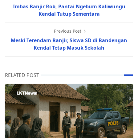
Imbas Banjir Rob, Pantai Ngebum Kaliwungu
Kendal Tutup Sementara
Previous Post
Meski Terendam Banjir, Siswa SD di Bandengan
Kendal Tetap Masuk Sekolah
RELATED POST