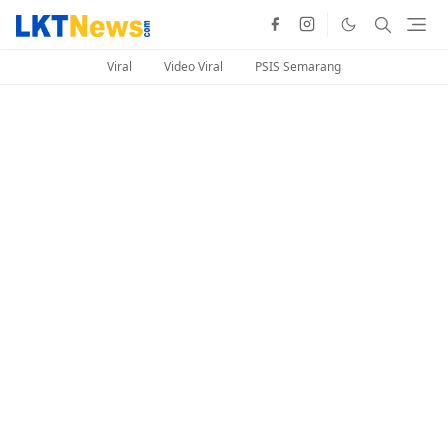
Viral
Video Viral
PSIS Semarang