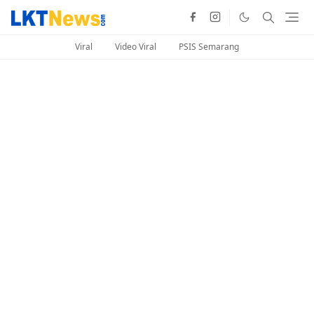
Viral
Video Viral
PSIS Semarang