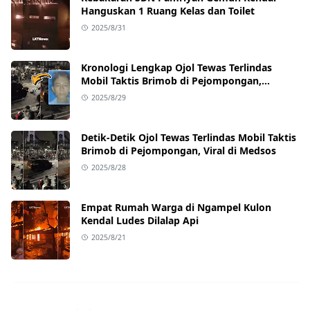
Hanguskan 1 Ruang Kelas dan Toilet
2025/8/31
Kronologi Lengkap Ojol Tewas Terlindas
Mobil Taktis Brimob di Pejompongan,
Ternyata Sedang Antar Orderan
2025/8/29
Detik-Detik Ojol Tewas Terlindas Mobil Taktis
Brimob di Pejompongan, Viral di Medsos
2025/8/28
Empat Rumah Warga di Ngampel Kulon
Kendal Ludes Dilalap Api
2025/8/21