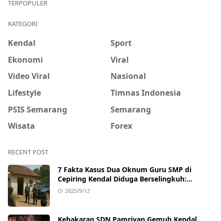
TERPOPULER
KATEGORI
Kendal
Sport
Ekonomi
Viral
Video Viral
Nasional
Lifestyle
Timnas Indonesia
PSIS Semarang
Semarang
Wisata
Forex
RECENT POST
7 Fakta Kasus Dua Oknum Guru SMP di
Cepiring Kendal Diduga Berselingkuh:
Kronologi, Pengakuan, hingga Sanksi
2025/9/12
Kebakaran SDN Pamriyan Gemuh Kendal