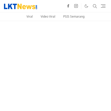
Viral
Video Viral
PSIS Semarang