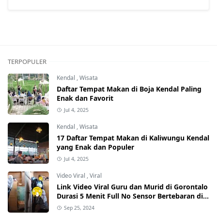
TERPOPULER
Kendal
,
Wisata
Daftar Tempat Makan di Boja Kendal Paling
Enak dan Favorit
Jul 4, 2025
Kendal
,
Wisata
17 Daftar Tempat Makan di Kaliwungu Kendal
yang Enak dan Populer
Jul 4, 2025
Video Viral
,
Viral
Link Video Viral Guru dan Murid di Gorontalo
Durasi 5 Menit Full No Sensor Bertebaran di
Internet, Hati-Hati Phising!
Sep 25, 2024