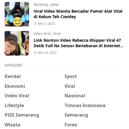
Bandung
,
Jabar
Viral Video Wanita Bercadar Pamer Alat Vital
di Kebun Teh Ciwidey
Mei 5, 2023
Video Viral
,
Viral
Link Nonton Video Rebecca Klopper Viral 47
Detik Full No Sensor Bertebaran di Internet,
Hati-Hati Phising!
Mei 26, 2023
KATEGORI
Kendal
Sport
Ekonomi
Viral
Video Viral
Nasional
Lifestyle
Timnas Indonesia
PSIS Semarang
Semarang
Wisata
Forex