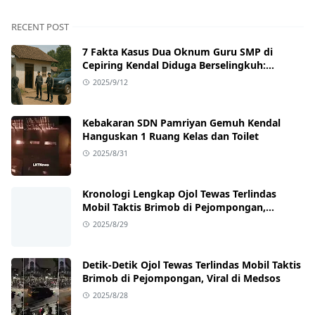
RECENT POST
7 Fakta Kasus Dua Oknum Guru SMP di
Cepiring Kendal Diduga Berselingkuh:
Kronologi, Pengakuan, hingga Sanksi
2025/9/12
Kebakaran SDN Pamriyan Gemuh Kendal
Hanguskan 1 Ruang Kelas dan Toilet
2025/8/31
Kronologi Lengkap Ojol Tewas Terlindas
Mobil Taktis Brimob di Pejompongan,
Ternyata Sedang Antar Orderan
2025/8/29
Detik-Detik Ojol Tewas Terlindas Mobil Taktis
Brimob di Pejompongan, Viral di Medsos
2025/8/28