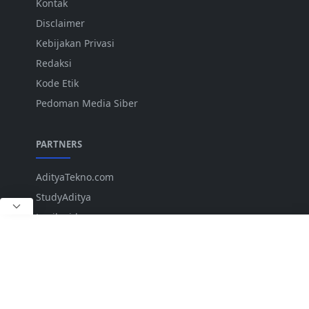
Kontak
Disclaimer
Kebijakan Privasi
Redaksi
Kode Etik
Pedoman Media Siber
PARTNERS
AdityaTekno.com
StudyAditya
Lepiku.id
ANK
IKUTI KAMI