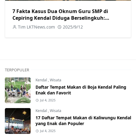
7 Fakta Kasus Dua Oknum Guru SMP di
Cepiring Kendal Diduga Berselingkuh:
Kronologi, Pengakuan, hingga Sanksi
Tim LKTNews.com
2025/9/12
TERPOPULER
Kendal
,
Wisata
Daftar Tempat Makan di Boja Kendal Paling
Enak dan Favorit
Jul 4, 2025
Kendal
,
Wisata
17 Daftar Tempat Makan di Kaliwungu Kendal
yang Enak dan Populer
Jul 4, 2025