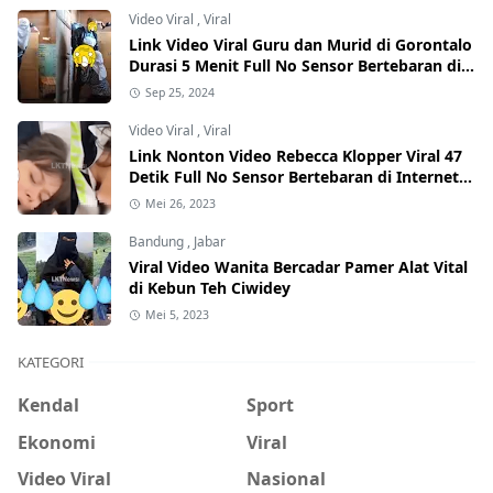
Video Viral
,
Viral
Link Video Viral Guru dan Murid di Gorontalo
Durasi 5 Menit Full No Sensor Bertebaran di
Internet, Hati-Hati Phising!
Sep 25, 2024
Video Viral
,
Viral
Link Nonton Video Rebecca Klopper Viral 47
Detik Full No Sensor Bertebaran di Internet,
Hati-Hati Phising!
Mei 26, 2023
Bandung
,
Jabar
Viral Video Wanita Bercadar Pamer Alat Vital
di Kebun Teh Ciwidey
Mei 5, 2023
KATEGORI
Kendal
Sport
Ekonomi
Viral
Video Viral
Nasional