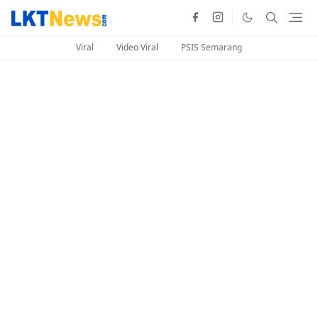
Viral
Video Viral
PSIS Semarang