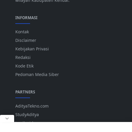
wilayah Kabupaten Kendal.
INFORMASI
Kontak
Disclaimer
Kebijakan Privasi
Redaksi
Kode Etik
Pedoman Media Siber
PARTNERS
AdityaTekno.com
StudyAditya
Lepiku.id
ANK