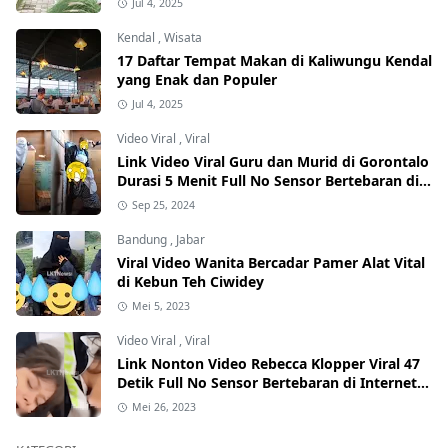
Jul 4, 2025
Kendal
,
Wisata
17 Daftar Tempat Makan di Kaliwungu Kendal
yang Enak dan Populer
Jul 4, 2025
Video Viral
,
Viral
Link Video Viral Guru dan Murid di Gorontalo
Durasi 5 Menit Full No Sensor Bertebaran di
Internet, Hati-Hati Phising!
Sep 25, 2024
Bandung
,
Jabar
Viral Video Wanita Bercadar Pamer Alat Vital
di Kebun Teh Ciwidey
Mei 5, 2023
Video Viral
,
Viral
Link Nonton Video Rebecca Klopper Viral 47
Detik Full No Sensor Bertebaran di Internet,
Hati-Hati Phising!
Mei 26, 2023