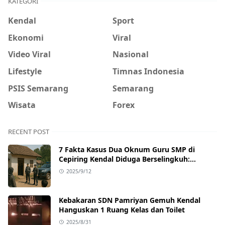
KATEGORI
Kendal
Sport
Ekonomi
Viral
Video Viral
Nasional
Lifestyle
Timnas Indonesia
PSIS Semarang
Semarang
Wisata
Forex
RECENT POST
7 Fakta Kasus Dua Oknum Guru SMP di
Cepiring Kendal Diduga Berselingkuh:
Kronologi, Pengakuan, hingga Sanksi
2025/9/12
Kebakaran SDN Pamriyan Gemuh Kendal
Hanguskan 1 Ruang Kelas dan Toilet
2025/8/31