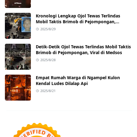
Kronologi Lengkap Ojol Tewas Terlindas
Mobil Taktis Brimob di Pejompongan,
Ternyata Sedang Antar Orderan
2025/8/29
Detik-Detik Ojol Tewas Terlindas Mobil Taktis
Brimob di Pejompongan, Viral di Medsos
2025/8/28
Empat Rumah Warga di Ngampel Kulon
Kendal Ludes Dilalap Api
2025/8/21