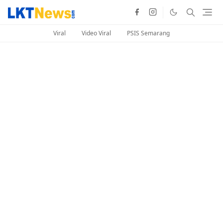
Viral
Video Viral
PSIS Semarang