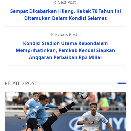
Next Post
Sempat Dikabarkan Hilang, Kakek 70 Tahun Ini
Ditemukan Dalam Kondisi Selamat
Previous Post
Kondisi Stadion Utama Kebondalem
Memprihatinkan, Pemkab Kendal Siapkan
Anggaran Perbaikan Rp2 Miliar
RELATED POST