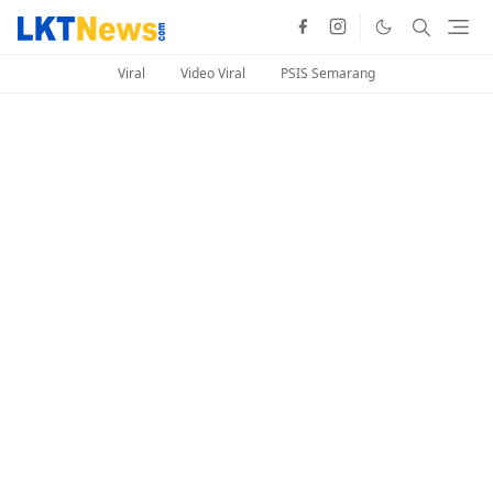
Viral
Video Viral
PSIS Semarang