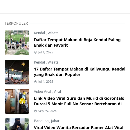
TERPOPULER
Kendal
,
Wisata
Daftar Tempat Makan di Boja Kendal Paling
Enak dan Favorit
Jul 4, 2025
Kendal
,
Wisata
17 Daftar Tempat Makan di Kaliwungu Kendal
yang Enak dan Populer
Jul 4, 2025
Video Viral
,
Viral
Link Video Viral Guru dan Murid di Gorontalo
Durasi 5 Menit Full No Sensor Bertebaran di
Internet, Hati-Hati Phising!
Sep 25, 2024
Bandung
,
Jabar
Viral Video Wanita Bercadar Pamer Alat Vital