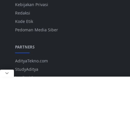
Kebijakan Privasi
Redaksi
Kode Etik
Pedoman Media Siber
PARTNERS
AdityaTekno.com
StudyAditya
Lepiku.id
ANK
IKUTI KAMI