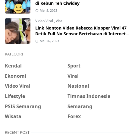
di Kebun Teh Ciwidey
Mei 5, 2023
Video Viral
,
Viral
Link Nonton Video Rebecca Klopper Viral 47
Detik Full No Sensor Bertebaran di Internet,
Hati-Hati Phising!
Mei 26, 2023
KATEGORI
Kendal
Sport
Ekonomi
Viral
Video Viral
Nasional
Lifestyle
Timnas Indonesia
PSIS Semarang
Semarang
Wisata
Forex
RECENT POST