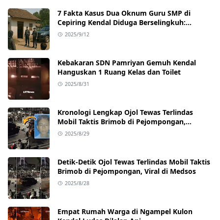
7 Fakta Kasus Dua Oknum Guru SMP di
Cepiring Kendal Diduga Berselingkuh:
Kronologi, Pengakuan, hingga Sanksi
2025/9/12
Kebakaran SDN Pamriyan Gemuh Kendal
Hanguskan 1 Ruang Kelas dan Toilet
2025/8/31
Kronologi Lengkap Ojol Tewas Terlindas
Mobil Taktis Brimob di Pejompongan,
Ternyata Sedang Antar Orderan
2025/8/29
Detik-Detik Ojol Tewas Terlindas Mobil Taktis
Brimob di Pejompongan, Viral di Medsos
2025/8/28
Empat Rumah Warga di Ngampel Kulon