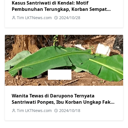
Kasus Santriwati di Kendal: Motif
Pembunuhan Terungkap, Korban Sempat
Melawan
Tim LKTNews.com
2024/10/28
Wanita Tewas di Darupono Ternyata
Santriwati Ponpes, Ibu Korban Ungkap Fakta
Baru tentang Motif Pelaku
Tim LKTNews.com
2024/10/18