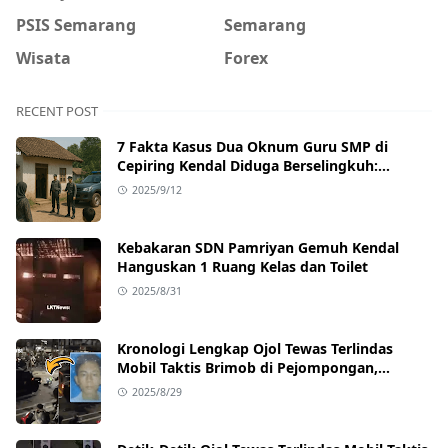
PSIS Semarang
Semarang
Wisata
Forex
RECENT POST
7 Fakta Kasus Dua Oknum Guru SMP di
Cepiring Kendal Diduga Berselingkuh:
Kronologi, Pengakuan, hingga Sanksi
2025/9/12
Kebakaran SDN Pamriyan Gemuh Kendal
Hanguskan 1 Ruang Kelas dan Toilet
2025/8/31
Kronologi Lengkap Ojol Tewas Terlindas
Mobil Taktis Brimob di Pejompongan,
Ternyata Sedang Antar Orderan
2025/8/29