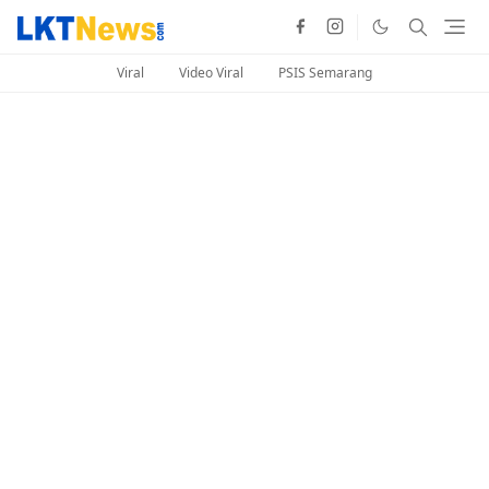
Viral
Video Viral
PSIS Semarang