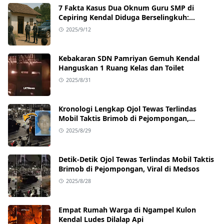
7 Fakta Kasus Dua Oknum Guru SMP di
Cepiring Kendal Diduga Berselingkuh:
Kronologi, Pengakuan, hingga Sanksi
2025/9/12
Kebakaran SDN Pamriyan Gemuh Kendal
Hanguskan 1 Ruang Kelas dan Toilet
2025/8/31
Kronologi Lengkap Ojol Tewas Terlindas
Mobil Taktis Brimob di Pejompongan,
Ternyata Sedang Antar Orderan
2025/8/29
Detik-Detik Ojol Tewas Terlindas Mobil Taktis
Brimob di Pejompongan, Viral di Medsos
2025/8/28
Empat Rumah Warga di Ngampel Kulon
Kendal Ludes Dilalap Api