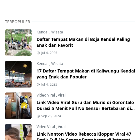
TERPOPULER
Kendal
,
Wisata
Daftar Tempat Makan di Boja Kendal Paling
Enak dan Favorit
Jul 4, 2025
Kendal
,
Wisata
17 Daftar Tempat Makan di Kaliwungu Kendal
yang Enak dan Populer
Jul 4, 2025
Video Viral
,
Viral
Link Video Viral Guru dan Murid di Gorontalo
Durasi 5 Menit Full No Sensor Bertebaran di
Internet, Hati-Hati Phising!
Sep 25, 2024
Video Viral
,
Viral
Link Nonton Video Rebecca Klopper Viral 47
Detik Full No Sensor Bertebaran di Internet,