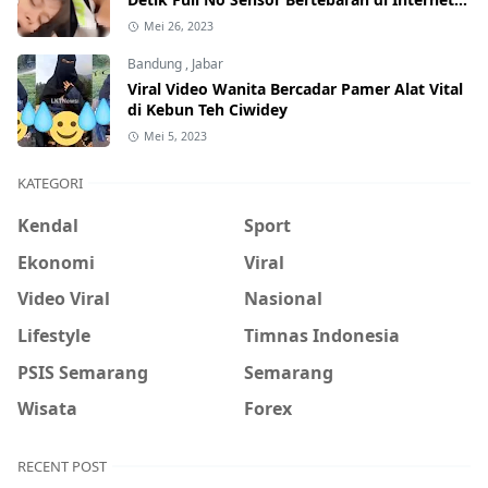
Hati-Hati Phising!
Mei 26, 2023
Bandung
,
Jabar
Viral Video Wanita Bercadar Pamer Alat Vital
di Kebun Teh Ciwidey
Mei 5, 2023
KATEGORI
Kendal
Sport
Ekonomi
Viral
Video Viral
Nasional
Lifestyle
Timnas Indonesia
PSIS Semarang
Semarang
Wisata
Forex
RECENT POST