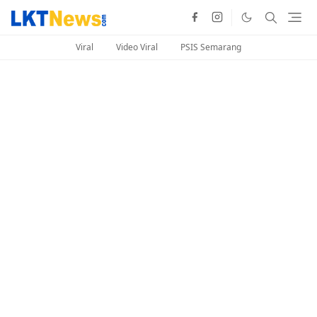
Viral
Video Viral
PSIS Semarang