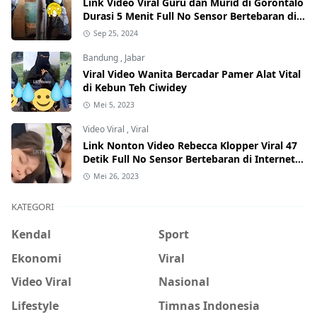
Link Video Viral Guru dan Murid di Gorontalo
Durasi 5 Menit Full No Sensor Bertebaran di
Internet, Hati-Hati Phising!
Sep 25, 2024
Bandung
,
Jabar
Viral Video Wanita Bercadar Pamer Alat Vital
di Kebun Teh Ciwidey
Mei 5, 2023
Video Viral
,
Viral
Link Nonton Video Rebecca Klopper Viral 47
Detik Full No Sensor Bertebaran di Internet,
Hati-Hati Phising!
Mei 26, 2023
KATEGORI
Kendal
Sport
Ekonomi
Viral
Video Viral
Nasional
Lifestyle
Timnas Indonesia