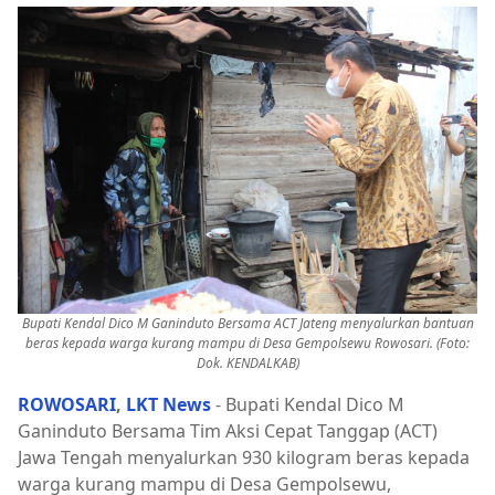
Bupati Kendal Dico M Ganinduto Bersama ACT Jateng menyalurkan bantuan
beras kepada warga kurang mampu di Desa Gempolsewu Rowosari. (Foto:
Dok. KENDALKAB)
ROWOSARI
,
LKT News
- Bupati Kendal Dico M
Ganinduto Bersama Tim Aksi Cepat Tanggap (ACT)
Jawa Tengah menyalurkan 930 kilogram beras kepada
warga kurang mampu di Desa Gempolsewu,