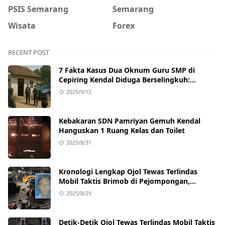
PSIS Semarang
Semarang
Wisata
Forex
RECENT POST
7 Fakta Kasus Dua Oknum Guru SMP di
Cepiring Kendal Diduga Berselingkuh:
Kronologi, Pengakuan, hingga Sanksi
2025/9/12
Kebakaran SDN Pamriyan Gemuh Kendal
Hanguskan 1 Ruang Kelas dan Toilet
2025/8/31
Kronologi Lengkap Ojol Tewas Terlindas
Mobil Taktis Brimob di Pejompongan,
Ternyata Sedang Antar Orderan
2025/8/29
Detik-Detik Ojol Tewas Terlindas Mobil Taktis