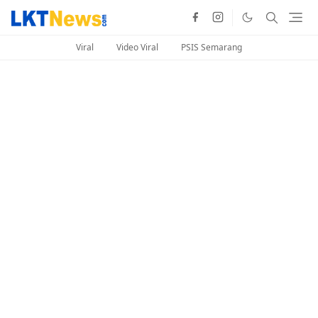
Viral
Video Viral
PSIS Semarang