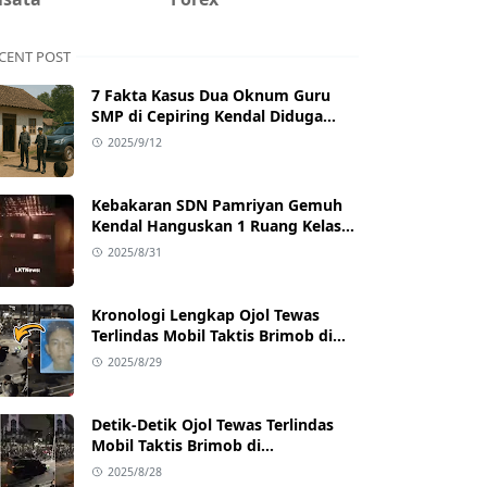
CENT POST
7 Fakta Kasus Dua Oknum Guru
SMP di Cepiring Kendal Diduga
Berselingkuh: Kronologi,
2025/9/12
Pengakuan, hingga Sanksi
Kebakaran SDN Pamriyan Gemuh
Kendal Hanguskan 1 Ruang Kelas
dan Toilet
2025/8/31
Kronologi Lengkap Ojol Tewas
Terlindas Mobil Taktis Brimob di
Pejompongan, Ternyata Sedang
2025/8/29
Antar Orderan
Detik-Detik Ojol Tewas Terlindas
Mobil Taktis Brimob di
Pejompongan, Viral di Medsos
2025/8/28