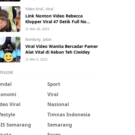
Hati-Hati Phising!
Video Viral
,
Viral
Link Nonton Video Rebecca
Klopper Viral 47 Detik Full No
Sensor Bertebaran di Internet,
Mei 26, 2023
Hati-Hati Phising!
Bandung
,
Jabar
Viral Video Wanita Bercadar Pamer
Alat Vital di Kebun Teh Ciwidey
Mei 5, 2023
TEGORI
endal
Sport
konomi
Viral
deo Viral
Nasional
festyle
Timnas Indonesia
SIS Semarang
Semarang
isata
Forex