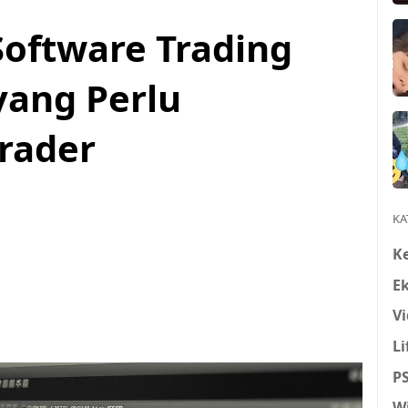
oftware Trading
yang Perlu
Trader
KA
K
E
Vi
Li
P
W