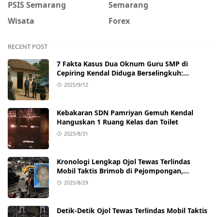
PSIS Semarang
Semarang
Wisata
Forex
RECENT POST
7 Fakta Kasus Dua Oknum Guru SMP di
Cepiring Kendal Diduga Berselingkuh:
Kronologi, Pengakuan, hingga Sanksi
2025/9/12
Kebakaran SDN Pamriyan Gemuh Kendal
Hanguskan 1 Ruang Kelas dan Toilet
2025/8/31
Kronologi Lengkap Ojol Tewas Terlindas
Mobil Taktis Brimob di Pejompongan,
Ternyata Sedang Antar Orderan
2025/8/29
Detik-Detik Ojol Tewas Terlindas Mobil Taktis