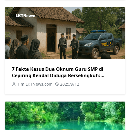
7 Fakta Kasus Dua Oknum Guru SMP di
Cepiring Kendal Diduga Berselingkuh:
Kronologi, Pengakuan, hingga Sanksi
Tim LKTNews.com
2025/9/12