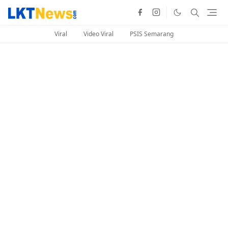
Viral
Video Viral
PSIS Semarang