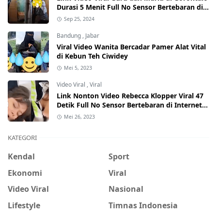
Durasi 5 Menit Full No Sensor Bertebaran di
Internet, Hati-Hati Phising!
Sep 25, 2024
Bandung
,
Jabar
Viral Video Wanita Bercadar Pamer Alat Vital
di Kebun Teh Ciwidey
Mei 5, 2023
Video Viral
,
Viral
Link Nonton Video Rebecca Klopper Viral 47
Detik Full No Sensor Bertebaran di Internet,
Hati-Hati Phising!
Mei 26, 2023
KATEGORI
Kendal
Sport
Ekonomi
Viral
Video Viral
Nasional
Lifestyle
Timnas Indonesia