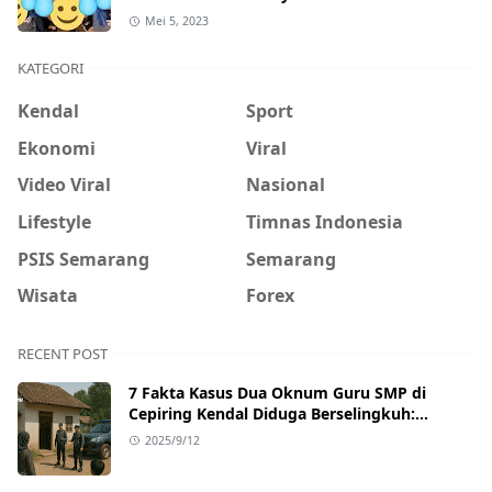
Mei 5, 2023
KATEGORI
Kendal
Sport
Ekonomi
Viral
Video Viral
Nasional
Lifestyle
Timnas Indonesia
PSIS Semarang
Semarang
Wisata
Forex
RECENT POST
7 Fakta Kasus Dua Oknum Guru SMP di
Cepiring Kendal Diduga Berselingkuh:
Kronologi, Pengakuan, hingga Sanksi
2025/9/12