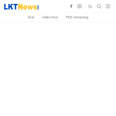
Viral
Video Viral
PSIS Semarang