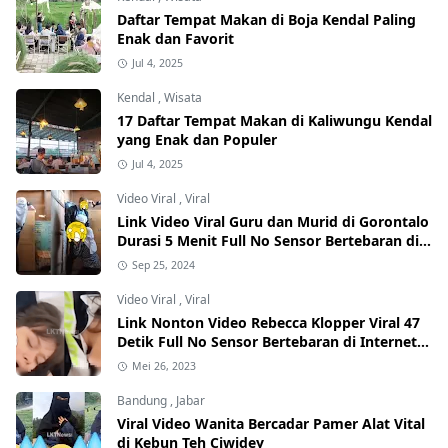
Daftar Tempat Makan di Boja Kendal Paling
Enak dan Favorit
Jul 4, 2025
Kendal
,
Wisata
17 Daftar Tempat Makan di Kaliwungu Kendal
yang Enak dan Populer
Jul 4, 2025
Video Viral
,
Viral
Link Video Viral Guru dan Murid di Gorontalo
Durasi 5 Menit Full No Sensor Bertebaran di
Internet, Hati-Hati Phising!
Sep 25, 2024
Video Viral
,
Viral
Link Nonton Video Rebecca Klopper Viral 47
Detik Full No Sensor Bertebaran di Internet,
Hati-Hati Phising!
Mei 26, 2023
Bandung
,
Jabar
Viral Video Wanita Bercadar Pamer Alat Vital
di Kebun Teh Ciwidey