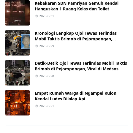
Kebakaran SDN Pamriyan Gemuh Kendal
Hanguskan 1 Ruang Kelas dan Toilet
2025/8/31
Kronologi Lengkap Ojol Tewas Terlindas
Mobil Taktis Brimob di Pejompongan,
Ternyata Sedang Antar Orderan
2025/8/29
Detik-Detik Ojol Tewas Terlindas Mobil Taktis
Brimob di Pejompongan, Viral di Medsos
2025/8/28
Empat Rumah Warga di Ngampel Kulon
Kendal Ludes Dilalap Api
2025/8/21