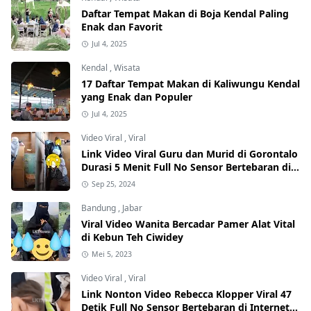
Daftar Tempat Makan di Boja Kendal Paling
Enak dan Favorit
Jul 4, 2025
Kendal
,
Wisata
17 Daftar Tempat Makan di Kaliwungu Kendal
yang Enak dan Populer
Jul 4, 2025
Video Viral
,
Viral
Link Video Viral Guru dan Murid di Gorontalo
Durasi 5 Menit Full No Sensor Bertebaran di
Internet, Hati-Hati Phising!
Sep 25, 2024
Bandung
,
Jabar
Viral Video Wanita Bercadar Pamer Alat Vital
di Kebun Teh Ciwidey
Mei 5, 2023
Video Viral
,
Viral
Link Nonton Video Rebecca Klopper Viral 47
Detik Full No Sensor Bertebaran di Internet,