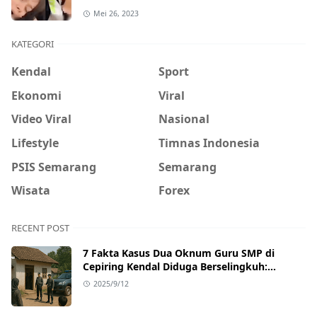
Hati-Hati Phising!
Mei 26, 2023
KATEGORI
Kendal
Sport
Ekonomi
Viral
Video Viral
Nasional
Lifestyle
Timnas Indonesia
PSIS Semarang
Semarang
Wisata
Forex
RECENT POST
7 Fakta Kasus Dua Oknum Guru SMP di
Cepiring Kendal Diduga Berselingkuh:
Kronologi, Pengakuan, hingga Sanksi
2025/9/12