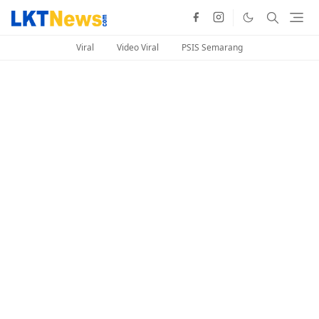
Viral
Video Viral
PSIS Semarang