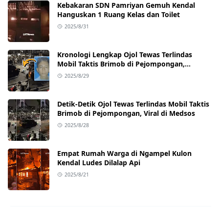
Kebakaran SDN Pamriyan Gemuh Kendal
Hanguskan 1 Ruang Kelas dan Toilet
2025/8/31
Kronologi Lengkap Ojol Tewas Terlindas
Mobil Taktis Brimob di Pejompongan,
Ternyata Sedang Antar Orderan
2025/8/29
Detik-Detik Ojol Tewas Terlindas Mobil Taktis
Brimob di Pejompongan, Viral di Medsos
2025/8/28
Empat Rumah Warga di Ngampel Kulon
Kendal Ludes Dilalap Api
2025/8/21