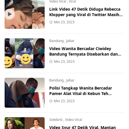
Video Viral
,
Viral
Link Video 47 Detik Diduga Rebecca
Klopper yang Viral di Twitter Masih
Diburu Warganet
Mei 23, 2023
Bandung
,
Jabar
Video Wanita Bercadar Ciwidey
Bandung Ternyata Disebarkan dan
Dijual Suaminya Sendiri
Mei 23, 2023
Bandung
,
Jabar
Polisi Tangkap Wanita Bercadar
Pamer Alat Vital di Kebun Teh
Ciwidey
Mei 23, 2023
Selebriti
,
Video Viral
Video Syur 47 Detik Viral, Mantan