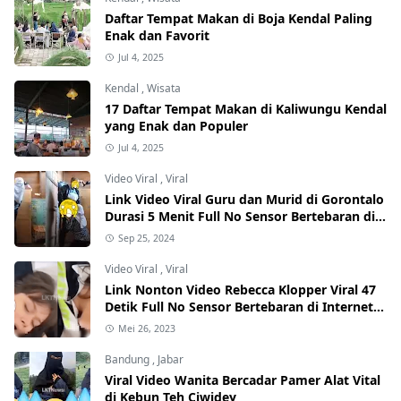
Daftar Tempat Makan di Boja Kendal Paling
Enak dan Favorit
Jul 4, 2025
Kendal
,
Wisata
17 Daftar Tempat Makan di Kaliwungu Kendal
yang Enak dan Populer
Jul 4, 2025
Video Viral
,
Viral
Link Video Viral Guru dan Murid di Gorontalo
Durasi 5 Menit Full No Sensor Bertebaran di
Internet, Hati-Hati Phising!
Sep 25, 2024
Video Viral
,
Viral
Link Nonton Video Rebecca Klopper Viral 47
Detik Full No Sensor Bertebaran di Internet,
Hati-Hati Phising!
Mei 26, 2023
Bandung
,
Jabar
Viral Video Wanita Bercadar Pamer Alat Vital
di Kebun Teh Ciwidey