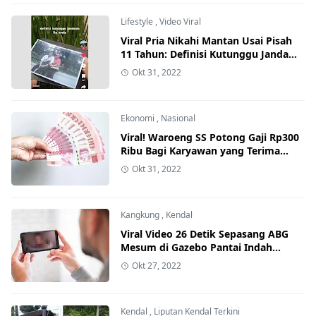
Lifestyle
,
Video Viral
Viral Pria Nikahi Mantan Usai Pisah
11 Tahun: Definisi Kutunggu Jandamu
Itu Nyata
Okt 31, 2022
Ekonomi
,
Nasional
Viral! Waroeng SS Potong Gaji Rp300
Ribu Bagi Karyawan yang Terima
BSU, Keberatan Silahkan Undur Diri
Okt 31, 2022
Kangkung
,
Kendal
Viral Video 26 Detik Sepasang ABG
Mesum di Gazebo Pantai Indah
Kemangi Kendal
Okt 27, 2022
Kendal
,
Liputan Kendal Terkini