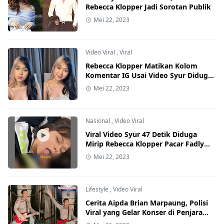
Rebecca Klopper Jadi Sorotan Publik
Mei 22, 2023
Video Viral
,
Viral
Rebecca Klopper Matikan Kolom
Komentar IG Usai Video Syur Diduga
Mirip Dirinya Viral
Mei 22, 2023
Nasional
,
Video Viral
Viral Video Syur 47 Detik Diduga
Mirip Rebecca Klopper Pacar Fadly
Faisal
Mei 22, 2023
Lifestyle
,
Video Viral
Cerita Aipda Brian Marpaung, Polisi
Viral yang Gelar Konser di Penjara
untuk Hibur Tahanan