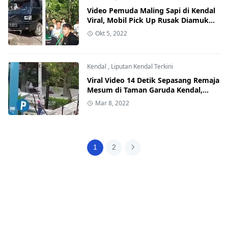
Video Pemuda Maling Sapi di Kendal
Viral, Mobil Pick Up Rusak Diamuk
Warga hingga Nyemplung Selokan
Okt 5, 2022
Kendal
,
Liputan Kendal Terkini
Viral Video 14 Detik Sepasang Remaja
Mesum di Taman Garuda Kendal,
Driver Ojol: Saya Sering Lihat
Mar 8, 2022
1
2