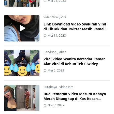
Mei 21, 2023
Video Viral
,
Viral
Link Download Video Syakirah Viral
di TikTok dan Twitter Masih Ramai
Diburu Netizen
Mei 14, 2023
Bandung
,
Jabar
Viral Video Wanita Bercadar Pamer
Alat Vital di Kebun Teh Ciwidey
Mei 5, 2023
Surabaya
,
Video Viral
Dua Pemeran Video Mesum Kebaya
Merah Ditangkap di Kos-Kosan
Medokan
Nov 7, 2022