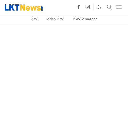
Viral
Video Viral
PSIS Semarang