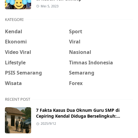
Mei 5, 2023
KATEGORI
Kendal
Sport
Ekonomi
Viral
Video Viral
Nasional
Lifestyle
Timnas Indonesia
PSIS Semarang
Semarang
Wisata
Forex
RECENT POST
7 Fakta Kasus Dua Oknum Guru SMP di
Cepiring Kendal Diduga Berselingkuh:
Kronologi, Pengakuan, hingga Sanksi
2025/9/12