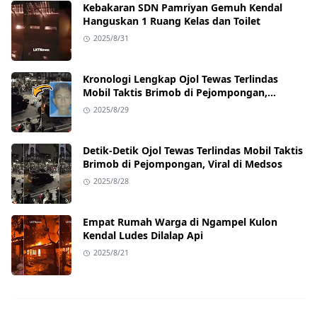
Kebakaran SDN Pamriyan Gemuh Kendal
Hanguskan 1 Ruang Kelas dan Toilet
2025/8/31
Kronologi Lengkap Ojol Tewas Terlindas
Mobil Taktis Brimob di Pejompongan,
Ternyata Sedang Antar Orderan
2025/8/29
Detik-Detik Ojol Tewas Terlindas Mobil Taktis
Brimob di Pejompongan, Viral di Medsos
2025/8/28
Empat Rumah Warga di Ngampel Kulon
Kendal Ludes Dilalap Api
2025/8/21