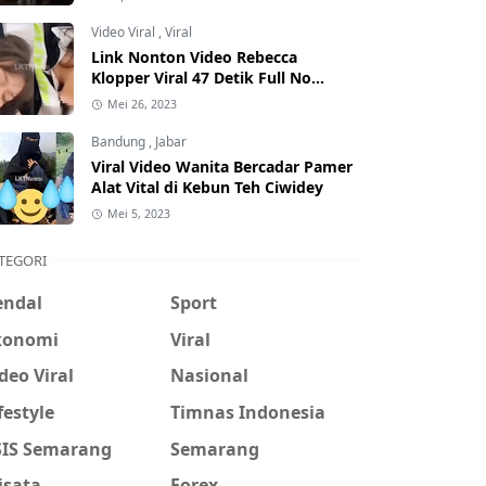
Hati-Hati Phising!
Video Viral
,
Viral
Link Nonton Video Rebecca
Klopper Viral 47 Detik Full No
Sensor Bertebaran di Internet,
Mei 26, 2023
Hati-Hati Phising!
Bandung
,
Jabar
Viral Video Wanita Bercadar Pamer
Alat Vital di Kebun Teh Ciwidey
Mei 5, 2023
TEGORI
endal
Sport
konomi
Viral
deo Viral
Nasional
festyle
Timnas Indonesia
SIS Semarang
Semarang
isata
Forex