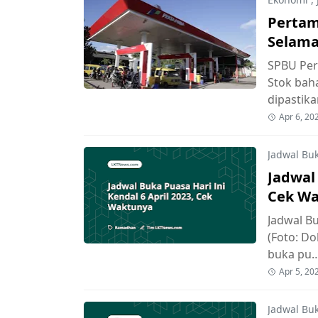
Pertam
Selama 
SPBU Per
Stok bah
dipastik
Apr 6, 20
Jadwal Bu
Jadwal 
Cek W
Jadwal Bu
(Foto: D
buka pu
Apr 5, 20
Jadwal Bu