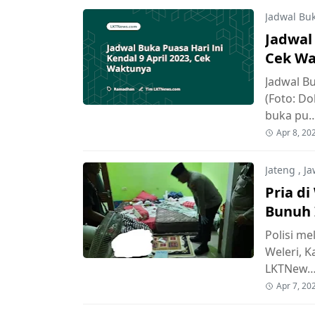
Jadwal Bu
Jadwal 
Cek W
Jadwal Bu
(Foto: D
buka pu
Apr 8, 20
Jateng
,
Ja
Pria di
Bunuh I
Polisi m
Weleri, K
LKTNew
Apr 7, 20