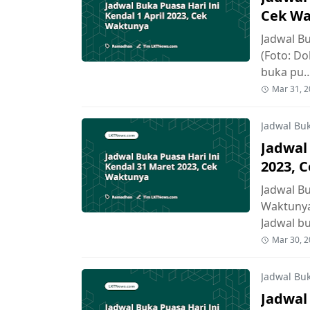
Cek W
Jadwal Bu
(Foto: D
buka pu
Mar 31, 
Jadwal Bu
Jadwal
2023, 
Jadwal Bu
Waktunya
Jadwal b
Mar 30, 
Jadwal Bu
Jadwal