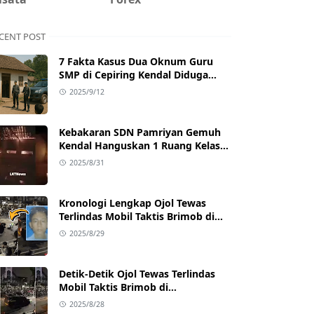
CENT POST
7 Fakta Kasus Dua Oknum Guru
SMP di Cepiring Kendal Diduga
Berselingkuh: Kronologi,
2025/9/12
Pengakuan, hingga Sanksi
Kebakaran SDN Pamriyan Gemuh
Kendal Hanguskan 1 Ruang Kelas
dan Toilet
2025/8/31
Kronologi Lengkap Ojol Tewas
Terlindas Mobil Taktis Brimob di
Pejompongan, Ternyata Sedang
2025/8/29
Antar Orderan
Detik-Detik Ojol Tewas Terlindas
Mobil Taktis Brimob di
Pejompongan, Viral di Medsos
2025/8/28