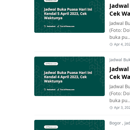
Jadwal 
Cek W
Jadwal Bu
(Foto: D
buka pu
Apr 4, 20
Jadwal Bu
Jadwal 
Cek W
Jadwal Bu
(Foto: D
buka pu
Apr 3, 20
Bogor
,
Ja